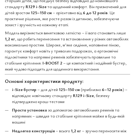
старших дітей, що поєднує безпеку відповідно до найновішого
стандарту
R129 i-Size
та щоденний комфорт. Він призначений для
дітей зростом
125–150 см
– орієнтовно від
6 до 12 років
. Це
практичне рішення, яке росте разом із дитиною, забезпечуючи
захист і зручність на кожному етапі.
Модель вирізняється винятковою легкістю – її вага становить лише
1,2 кг
, що робить перенесення та встановлення у різних автомобілях
максимально простим. Широке, м’яке сидіння, наповнене піною,
гарантує комфорт навіть у тривалих подорожах, а ергономічні
підлокітники та напрямні ременів забезпечують правильне та
стабільне кріплення.
I-BOOST 2
– це компактний і надійний бустер,
який чудово підходить для щоденного використання.
Основні характеристики продукту:
i-Size бустер
– для дітей
125–150 см
(приблизно
6–12 років
) –
відповідає новітньому стандарту
R129 i-Size
, безпеку
підтверджено краш-тестами
Проста установка
за допомогою автомобільних ременів та
напрямних – швидке та стабільне кріплення майже в будь-якій
машині
Надлегка конструкція
– всього
1,2 кг
– зручно переносити між