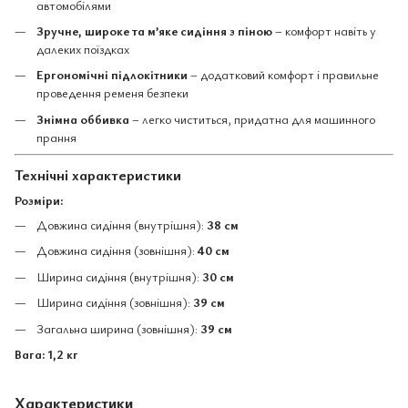
автомобілями
Зручне, широке та м’яке сидіння з піною
– комфорт навіть у
далеких поїздках
Ергономічні підлокітники
– додатковий комфорт і правильне
проведення ременя безпеки
Знімна оббивка
– легко чиститься, придатна для машинного
прання
Технічні характеристики
Розміри:
Довжина сидіння (внутрішня):
38 см
Довжина сидіння (зовнішня):
40 см
Ширина сидіння (внутрішня):
30 см
Ширина сидіння (зовнішня):
39 см
Загальна ширина (зовнішня):
39 см
Вага:
1,2 кг
Характеристики