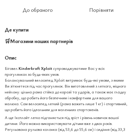
До обраного
Порівняти
Де купити
🛒
Магазини наших партнерів
Опис
Біговел
Kinderkraft Xploit
супроводжуватиме Вас у всіх
прогулянках за будь-яких умов.
Балансувальний велосипед Xploit витримає будь-які умови, з якими
Ви зіткнетеся під час прогулянок. Він виготовлений з легкого, міцного
нейлону: цільна рама стійка до корозії та ударів, а також має гладку
обробку, що робить його безпечним і комфортним для вашого
малюка. Сам велосипед легкий (рама важить лише 1 кг) і спортивний,
що робить його ідеальним для маленьких спортсменів.
А ще Іксплойт легко підганяється під зріст і рівень навичок вашої
дитини. Його можна використовувати дітьми вже з двох років.
Регульована рульова колонка (від 53,6 до 55,6 см) і сидіння (від 33,3