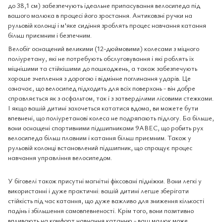
до 38,1 см) забезпечують ідеальне припасування велосипеда під
вашого малюка в процесі його зростання. Антиковзні ручки на
рульовій колонці і м'яке сидіння зроблять процес навчання катання
більш приємним і безпечним.
Велобіг оснащений великими (12-дюймовими) колесами з міцного
поліуретану, які не потребують обслуговування і які роблять їх
міцнішими та стійкішими до пошкоджень, а також забезпечують
хороше зчеплення з дорогою і відмінне поглинання ударів. Це
означає, що велосипед підходить для всіх поверхонь - він добре
справляється як з асфальтом, так і з затверділими лісовими стежками.
І якщо вашій дитині захочеться кататися вдома, ви можете бути
впевнені, що поліуретанові колеса не подряпають підлогу. Ба більше,
вони оснащені спортивними підшипниками 9ABEC, що робить рух
велосипеда більш плавним і катання більш приємним. Також у
рульовій колонці встановлений підшипник, що спрощує процес
навчання управління велосипедом.
У біговелі також присутні магнітні фіксовані підніжки. Вони легкі у
використанні і дуже практичні: вашій дитині легше зберігати
стійкість під час катання, що дуже важливо для зниження кількості
падінь і збільшення самовпевненості. Крім того, вони позитивно
впливають на комфорт навчання катанню - ваш малюк може