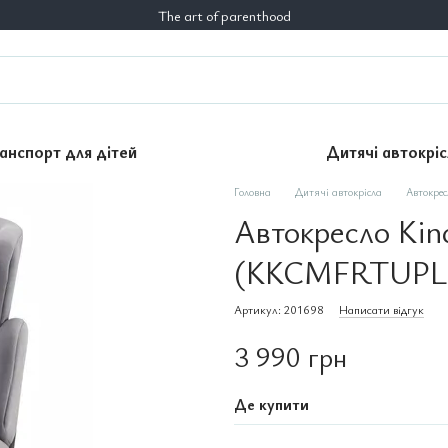
The art of parenthood
анспорт для дітей
Дитячі автокріс
Головна
Дитячі автокрісла
Автокре
Автокресло Kin
(KKCMFRTUPL
Артикул: 201698
Написати відгук
3 990 грн
Де купити