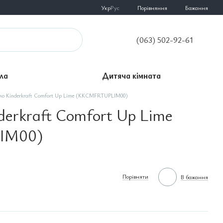
Порівняння
Укр
Рус
Бажання
(063) 502-92-61
ла
Дитяча кімната
сло Kinderkraft Comfort Up Lime (KKCMFRTUPLIM00)
derkraft Comfort Up Lime
IM00)
Порівняти
В бажання