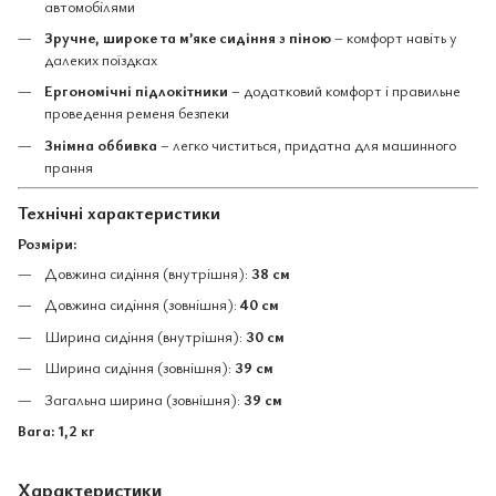
автомобілями
Зручне, широке та м’яке сидіння з піною
– комфорт навіть у
далеких поїздках
Ергономічні підлокітники
– додатковий комфорт і правильне
проведення ременя безпеки
Знімна оббивка
– легко чиститься, придатна для машинного
прання
Технічні характеристики
Розміри:
Довжина сидіння (внутрішня):
38 см
Довжина сидіння (зовнішня):
40 см
Ширина сидіння (внутрішня):
30 см
Ширина сидіння (зовнішня):
39 см
Загальна ширина (зовнішня):
39 см
Вага:
1,2 кг
Характеристики