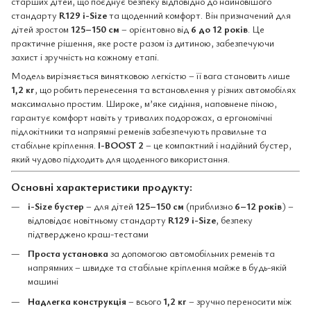
старших дітей, що поєднує безпеку відповідно до найновішого
стандарту
R129 i-Size
та щоденний комфорт. Він призначений для
дітей зростом
125–150 см
– орієнтовно від
6 до 12 років
. Це
практичне рішення, яке росте разом із дитиною, забезпечуючи
захист і зручність на кожному етапі.
Модель вирізняється винятковою легкістю – її вага становить лише
1,2 кг
, що робить перенесення та встановлення у різних автомобілях
максимально простим. Широке, м’яке сидіння, наповнене піною,
гарантує комфорт навіть у тривалих подорожах, а ергономічні
підлокітники та напрямні ременів забезпечують правильне та
стабільне кріплення.
I-BOOST 2
– це компактний і надійний бустер,
який чудово підходить для щоденного використання.
Основні характеристики продукту:
i-Size бустер
– для дітей
125–150 см
(приблизно
6–12 років
) –
відповідає новітньому стандарту
R129 i-Size
, безпеку
підтверджено краш-тестами
Проста установка
за допомогою автомобільних ременів та
напрямних – швидке та стабільне кріплення майже в будь-якій
машині
Надлегка конструкція
– всього
1,2 кг
– зручно переносити між