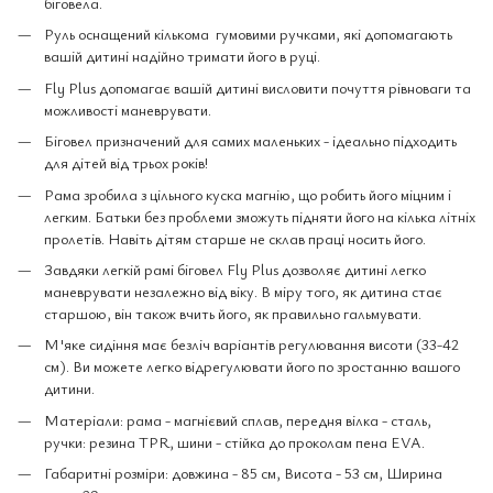
біговела.
Руль оснащений кількома гумовими ручками, які допомагають
вашій дитині надійно тримати його в руці.
Fly Plus допомагає вашій дитині висловити почуття рівноваги та
можливості маневрувати.
Біговел призначений для самих маленьких - ідеально підходить
для дітей від трьох років!
Рама зробила з цільного куска магнію, що робить його міцним і
легким. Батьки без проблеми зможуть підняти його на кілька літніх
пролетів. Навіть дітям старше не склав праці носить його.
Завдяки легкій рамі біговел Fly Plus дозволяє дитині легко
маневрувати незалежно від віку. В міру того, як дитина стає
старшою, він також вчить його, як правильно гальмувати.
М'яке сидіння має безліч варіантів регулювання висоти (33-42
см). Ви можете легко відрегулювати його по зростанню вашого
дитини.
Матеріали: рама - магнієвий сплав, передня вілка - сталь,
ручки: резина TPR, шини - стійка до проколам пена EVA.
Габаритні розміри: довжина - 85 см, Висота - 53 см, Ширина