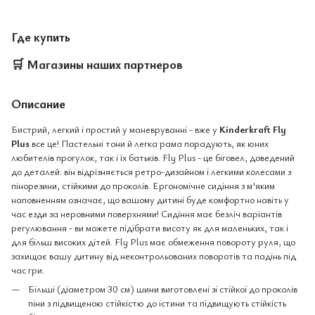
Где купить
🛒
Магазины наших партнеров
Описание
Бистрий, легкий і простий у маневруванні - вже у
Kinderkraft Fly
Plus
все це! Пастельні тони й легка рама порадують, як юних
любителів прогулок, так і їх батьків. Fly Plus - це біговел, доведений
до деталей: він відрізняється ретро-дизайном і легкими колесами з
пінорезини, стійкими до проколів. Ергономічне сидіння з м'яким
наповненням означає, що вашому дитині буде комфортно навіть у
час езди за неровними поверхнями! Сидіння має безліч варіантів
регулювання - ви можете підібрати висоту як для маленьких, так і
для більш високих дітей. Fly Plus має обмеження повороту руля, що
захищає вашу дитину від неконтрольованих поворотів та падінь під
час гри.
Більші (діаметром 30 см) шини виготовлені зі стійкої до проколів
піни з підвищеною стійкістю до істини та підвищують стійкість