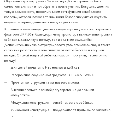
Обучение через игру уже с 9-го месяца. Дети стремятся быть
самостоятельными и приобретать новые умения. Easytwist дает им
такую возможность, поскольку в нем есть функция «свободного
колеса», которая позволяет малышам безопасно учиться крутить
педали без приведения велосипеда в движение.
Капюшон в велосипеде сделан из водонепроницаемого материала с
фильтром UPF 50+, благодаря чему транспорт великолепно проявит
себя как в дождливую погоду, так и в летние солнцепёки.
Дополнительно можно отрегулировать угол его наклонена, а также
сложить и разложить, в зависимости от потребностей и текущей
погоды. С такой защитой ребёнок полюбит прогулки, несмотря на
погоду!
Для детей начиная с 9-го месяца и до 5 лет​.
Реверсивное сидение 360 градусов - CLICK&TWIST.
Прочная конструкция из магниевого сплава.
Высокая посадка с опцией регулирования до позиции
«полулёжа».
Модульная конструкция – растёт вместе с ребёнком.
Уникальная конструкция – поддерживает правильное развитие.
Регулируемый капор из водонепроницаемого материала с