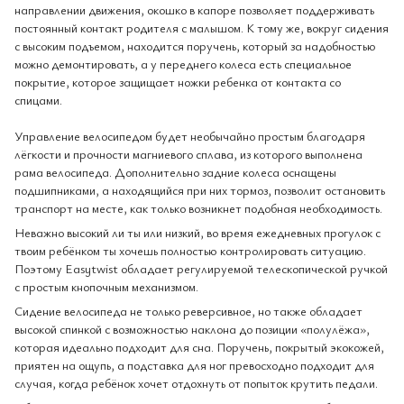
направлении движения, окошко в капоре позволяет поддерживать
постоянный контакт родителя с малышом. К тому же, вокруг сидения
с высоким подъемом, находится поручень, который за надобностью
можно демонтировать, а у переднего колеса есть специальное
покрытие, которое защищает ножки ребенка от контакта со
спицами.
Управление велосипедом будет необычайно простым благодаря
лёгкости и прочности магниевого сплава, из которого выполнена
рама велосипеда. Дополнительно задние колеса оснащены
подшипниками, а находящийся при них тормоз, позволит остановить
транспорт на месте, как только возникнет подобная необходимость.
Неважно высокий ли ты или низкий, во время ежедневных прогулок с
твоим ребёнком ты хочешь полностью контролировать ситуацию.
Поэтому Easytwist обладает регулируемой телескопической ручкой
с простым кнопочным механизмом.
Сидение велосипеда не только реверсивное, но также обладает
высокой спинкой с возможностью наклона до позиции «полулёжа»,
которая идеально подходит для сна. Поручень, покрытый экокожей,
приятен на ощупь, а подставка для ног превосходно подходит для
случая, когда ребёнок хочет отдохнуть от попыток крутить педали.