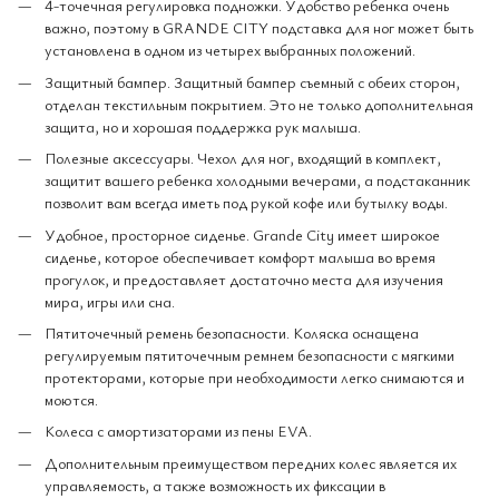
4-точечная регулировка подножки. Удобство ребенка очень
важно, поэтому в GRANDE CITY подставка для ног может быть
установлена ​​в одном из четырех выбранных положений.
Защитный бампер. Защитный бампер съемный с обеих сторон,
отделан текстильным покрытием. Это не только дополнительная
защита, но и хорошая поддержка рук малыша.
Полезные аксессуары. Чехол для ног, входящий в комплект,
защитит вашего ребенка холодными вечерами, а подстаканник
позволит вам всегда иметь под рукой кофе или бутылку воды.
Удобное, просторное сиденье. Grande City имеет широкое
сиденье, которое обеспечивает комфорт малыша во время
прогулок, и предоставляет достаточно места для изучения
мира, игры или сна.
Пятиточечный ремень безопасности. Коляска оснащена
регулируемым пятиточечным ремнем безопасности с мягкими
протекторами, которые при необходимости легко снимаются и
моются.
Колеса с амортизаторами из пены EVA.
Дополнительным преимуществом передних колес является их
управляемость, а также возможность их фиксации в