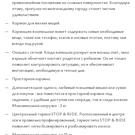
прямолинейном положении на сложных поверхностях. Благодаря
этому, прогулка по многолюдному городу станет чистым
удовольствием.
Карман для мелких вещей.
Кармашек в капюшоне может содержать самые необходимые
вещи, такие как телефон, ключи и носовые платки, поэтому они
всегда под рукой.
Окошко с сеткой. Когда капюшон раскрыт или малыш спит, окно
в крыше облегчает контакт родителя с ребенком. Он не только
позволяет контролировать ситуацию, но и обеспечивает
вентиляцию, необходимую в теплые дни.
Просторная корзина.
Дополнительное одеяло, любимый плюшевый мишка или сумки
для покупок - все поместится в просторной корзине под
сиденьем, с удобным доступом как спереди, так и сзади коляски.
Максимальная нагрузка - 2 кг.
Центральный тормоз STOP & RIDE. Расположенный в центре
оси и правильно профилированный, тормоз типа STOP & RIDE
позволяет легко блокировать и разблокировать колеса.
Максимальная нагрузка: до 15 кг.