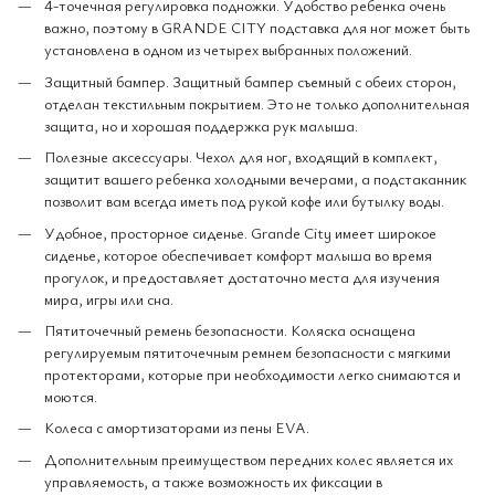
4-точечная регулировка подножки. Удобство ребенка очень
важно, поэтому в GRANDE CITY подставка для ног может быть
установлена ​​в одном из четырех выбранных положений.
Защитный бампер. Защитный бампер съемный с обеих сторон,
отделан текстильным покрытием. Это не только дополнительная
защита, но и хорошая поддержка рук малыша.
Полезные аксессуары. Чехол для ног, входящий в комплект,
защитит вашего ребенка холодными вечерами, а подстаканник
позволит вам всегда иметь под рукой кофе или бутылку воды.
Удобное, просторное сиденье. Grande City имеет широкое
сиденье, которое обеспечивает комфорт малыша во время
прогулок, и предоставляет достаточно места для изучения
мира, игры или сна.
Пятиточечный ремень безопасности. Коляска оснащена
регулируемым пятиточечным ремнем безопасности с мягкими
протекторами, которые при необходимости легко снимаются и
моются.
Колеса с амортизаторами из пены EVA.
Дополнительным преимуществом передних колес является их
управляемость, а также возможность их фиксации в