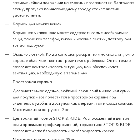
прямолинейном положении на сложных поверхностях. Благодаря
этому, прогулка по многолюдному городу станет чистым
удовольствием.
Карман для мелких вещей.
Кармашек в капюшоне может содержать самые необходимые
вещи, такие как телефон, ключи и носовые платки, поэтому они
всегда под рукой.
Окошко с сеткой. Когда капюшон раскрыт или малыш спит, окно
в крыше облегчает контакт родителя с ребенком. Он не только
позволяет контролировать ситуацию, но и обеспечивает
вентиляцию, необходимую в теплые дни.
Просторная корзина.
Дополнительное одеяло, любимый плюшевый мишка или сумки
для покупок - все поместится в просторной корзине под
сиденьем, с удобным доступом как спереди, так и сзади коляски.
Максимальная нагрузка - 2 кг.
Центральный тормоз STOP & RIDE. Расположенный в центре
оси и правильно профилированный, тормоз типа STOP & RIDE
позволяет легко блокировать и разблокировать колеса.
Максимальная нагрузка: до 15 кг.