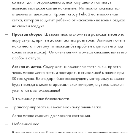
конверт для новорожденного, поэтому шезлонгом могут
пользоваться даже самые маленькие. Им можно пользоваться
отдельно от шезлонга. Кроме того, у Felio 2 есть москитная
сетка, которая защитит ребенка от насекомых во время отдыха
на свежем воздухе.
Простая сборка.
Шезлонг можно сложить и разложить всего за
пару секунд, причем до компактных размеров. Занимает очень
мало места, поэтому ты можешь без проблем спрятать его под
кровать или в шкаф. Он очень легкий: можешь спокойно взять его
с собой в отпуск.
Легкая очистка.
Содержать шезлонг в чистоте очень просто:
чехол можно легко снять и постирать в стиральной машине при
30 градусах. Благодаря быстросохнущему материалу шезлонг
будет всегда в деле: стираешь чехол вечером, а утром шезлонг
уже готов к использованию!
3-точечные ремни безопасности.
Трансформировать шезлонг в качалку очень легко.
Легко можно сложить до плоского состояния.
Небольшой вес.
В комплект входят 3 игрушки: зеркальце, шелестящая игрушка и