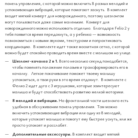
панель управления, с которой можно включить 8 разных мелодий и
успокаивающих вибраций, которые помогают заснуть. В комплект
входит мягкий конверт для новорожденного, поэтому шезлонгом
могут пользоваться даже самые маленькие. Конверт для
новорожденного можно использовать отдельно. Благодаря Felio 2 у
тебя появится время передохнуть, а у ребенка — возможность
познакомиться с новыми звуками, текстурами и попрактиковать
координацию. В комплекте идет также москитная сетка, с которой
можно будет спокойно проводить время вместе с малышом на улице.
Шезлонг-качалка 2 в 1.
Всего несколько секунд понадобится,
чтобы поменять положение полозьев и трансформировать его в
качалку. Легкое покачивание поможет твоему малышу
успокоиться, а твои руки в это время отдохнут. В комплекте с
Фелио 2 идет дуга с 3 игрушками, которые заинтересуют
малыша и будут способствовать развитию мелкой моторики.
8 мелодий и вибрации.
На фронтальной части шезлонга есть
удобная в обслуживании панель управления. Там можно
включить успокаивающие вибрации или одну из 8 мелодий,
которые успокоят малыша и помогут ему быстрее уснуть, или же
просто успокоят и расслабят.
Дополнительные аксессуары.
В комплект входит мягкий