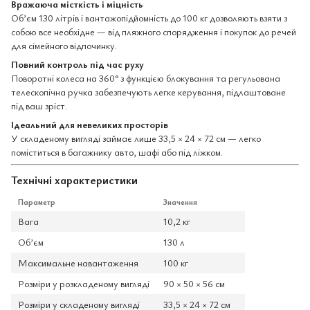
Вражаюча місткість і міцність
Об’єм 130 літрів і вантажопідйомність до 100 кг дозволяють взяти з
собою все необхідне — від пляжного спорядження і покупок до речей
для сімейного відпочинку.
Повний контроль під час руху
Поворотні колеса на 360° з функцією блокування та регульована
телескопічна ручка забезпечують легке керування, підлаштоване
під ваш зріст.
Ідеальний для невеликих просторів
У складеному вигляді займає лише 33,5 × 24 × 72 см — легко
поміститься в багажнику авто, шафі або під ліжком.
Технічні характеристики
Параметр
Значення
Вага
10,2 кг
Об’єм
130 л
Максимальне навантаження
100 кг
Розміри у розкладеному вигляді
90 × 50 × 56 см
Розміри у складеному вигляді
33,5 × 24 × 72 см