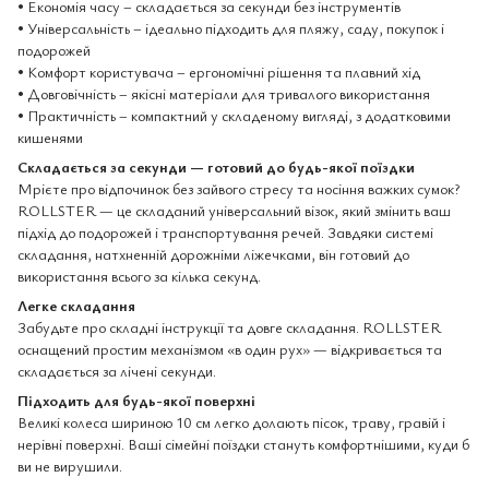
• Економія часу – складається за секунди без інструментів
• Універсальність – ідеально підходить для пляжу, саду, покупок і
подорожей
• Комфорт користувача – ергономічні рішення та плавний хід
• Довговічність – якісні матеріали для тривалого використання
• Практичність – компактний у складеному вигляді, з додатковими
кишенями
Складається за секунди — готовий до будь-якої поїздки
Мрієте про відпочинок без зайвого стресу та носіння важких сумок?
ROLLSTER — це складаний універсальний візок, який змінить ваш
підхід до подорожей і транспортування речей. Завдяки системі
складання, натхненній дорожніми ліжечками, він готовий до
використання всього за кілька секунд.
Легке складання
Забудьте про складні інструкції та довге складання. ROLLSTER
оснащений простим механізмом «в один рух» — відкривається та
складається за лічені секунди.
Підходить для будь-якої поверхні
Великі колеса шириною 10 см легко долають пісок, траву, гравій і
нерівні поверхні. Ваші сімейні поїздки стануть комфортнішими, куди б
ви не вирушили.