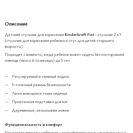
Описание
Детский стульчик для кормления
Kinderkraft Fini
- стульчик 2 в 1
(стульчик для кормления ребенка и стул для детей старшего
возраста).
Подходит с момента, когда ребенок может сидеть без посторонней
помощи (около 6-го месяца) до 5 лет.
Регулируемый и съемный поднос.
5-точечный ремень безопасности.
Легко моющаяся ткань сиденья.
Практичная подставка для ног.
Деревянные, нескользкие ножки
Функциональность и комфорт
Fini растет вместе с ребенком - трансформируется с высокого стула