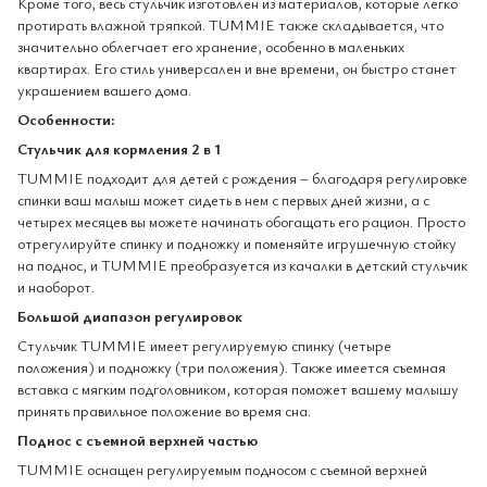
Кроме того, весь стульчик изготовлен из материалов, которые легко
протирать влажной тряпкой. TUMMIE также складывается, что
значительно облегчает его хранение, особенно в маленьких
квартирах. Его стиль универсален и вне времени, он быстро станет
украшением вашего дома.
Особенности:
Стульчик для кормления 2 в 1
TUMMIE подходит для детей с рождения – благодаря регулировке
спинки ваш малыш может сидеть в нем с первых дней жизни, а с
четырех месяцев вы можете начинать обогащать его рацион. Просто
отрегулируйте спинку и подножку и поменяйте игрушечную стойку
на поднос, и TUMMIE преобразуется из качалки в детский стульчик
и наоборот.
Большой диапазон регулировок
Стульчик TUMMIE имеет регулируемую спинку (четыре
положения) и подножку (три положения). Также имеется съемная
вставка с мягким подголовником, которая поможет вашему малышу
принять правильное положение во время сна.
Поднос с съемной верхней частью
TUMMIE оснащен регулируемым подносом с съемной верхней