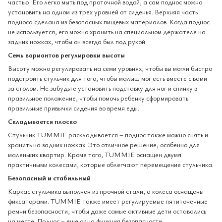
частью. Его легко мыть под проточной водой, а сам поднос можно
установить на одном из трех уровней от сиденья. Верхняя часть
подноса сделана из безопасных пищевых материалов. Когда поднос
не используется, его можно хранить на специальном держателе на
задних ножках, чтобы он всегда был под рукой.
Семь вариантов регулировки высоты
Высоту можно регулировать на семи уровнях, чтобы вы могли быстро
подстроить стульчик для того, чтобы малыш мог есть вместе с вами
за столом. Не забудьте установить подставку для ног и спинку в
правильное положение, чтобы помочь ребенку сформировать
правильные привычки сидения во время еды.
Складывается плоско
Стульчик TUMMIE раскладывается – поднос также можно снять и
хранить на задних ножках. Это отличное решение, особенно для
маленьких квартир. Кроме того, TUMMIE оснащен двумя
практичными колесами, которые облегчают перемещение стульчика.
Безопасный и стабильный
Каркас стульчика выполнен из прочной стали, а колеса оснащены
фиксаторами. TUMMIE также имеет регулируемые пятиточечные
ремни безопасности, чтобы даже самые активные дети оставались
на месте. Поднос – еще одна функция безопасности.