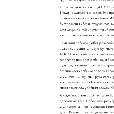
Трехколесный велосипед 4TRIKE ад
1 года наслаждаться ездой. Это пр
научиться ездить на велосипеде. 4
быстро менять без инструментов. К
благодаря легкой алюминиевой раме
и отправиться в погоню за вашим 
Если Ваш ребенок любит разнообр
может сам решать, какую функцию 
4TRIKE при помощи нескольких дви
велосипед под рост ребенка, а бл
руль. Тщательная отделка и закру
безопасность ребенка во время езд
ограниченная функция рулевого уп
того, вы можете в любое время отс
спрятать их под удобным седлом. О
А когда пора возвращаться домой, 
детской коляски. Небольшой разме
угол комнаты – он не занимает мно
дома. Вам не страшна дождливая п