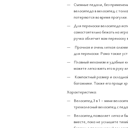
Съемные педали, без применен
велосипеда в велосипед с толк
потеряются во время прогулки.
Для переноски велосипеда исп
самостоятельно бежать на игр
ручка облегчит вам переноску 
Прочная и очень легкая алюм
для переноски. Рама также уст
Плавный механизм и удобные кн
можете легко взять его в руку и
Компактный размер и складной
багажнике. Также его проще хр
Характеристика:
Велосипед 3 в 1 – мини велосип
трехколесный велосипед с педа
Велосипед позволяет легко и б
вместе, пока не услышите тихи
беговел в трехколесный велосип