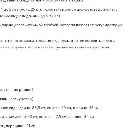
 до 5 лет (макс. 25 кг). Толкатель можно использовать до 2-х лет,
 велосипед с педалями до 5-ти лет.
нащено дополнительной трубкой, которая позволяет регулировку до
статочно разложить велосипед и руль, а затем вставить седло в
ания инструментов! Вы меняете функции несколькими простыми
астичная резина).
чный полиуретан).
ом виде: длина: 88,5 см, высота: 50 см, ширина: 43 см.
 виде: длина: 43 см, высота: 47,5 см, ширина: 34 см.
м., передние - 21 см.