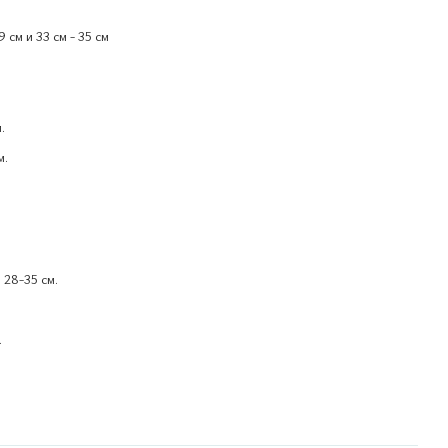
 см и 33 см - 35 см
.
м.
.
 28-35 см.
.