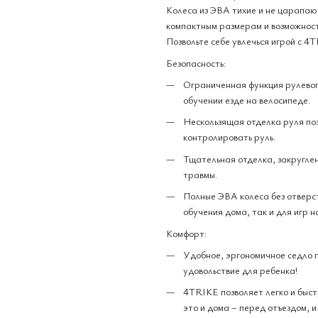
Колеса из ЭВА тихие и не царапают
компактным размерам и возможност
Позвольте себе увлечься игрой с 4
Безопасность:
Ограниченная функция рулевог
обучении езде на велосипеде.
Нескользящая отделка руля по
контролировать руль.
Тщательная отделка, закругле
травмы.
Полные ЭВА колеса без отверст
обучения дома, так и для игр н
Комфорт:
Удобное, эргономичное седло 
удовольствие для ребенка!
4TRIKE позволяет легко и быст
это и дома – перед отъездом, и