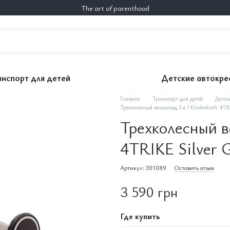
The art of parenthood
анспорт для детей
Детские автокре
Главная
Транспорт для детей
Детск
Трехколесный велосипед 3 в 1 Kinderkraft 4
Трехколесный ве
4TRIKE Silver
Артикул: 301089
Оставить отзыв
3 590 грн
Где купить