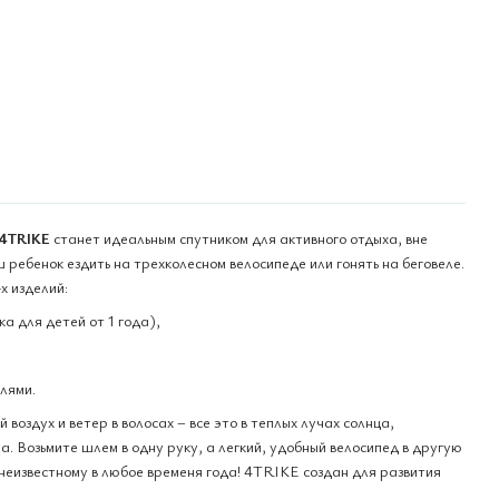
4TRIKE
станет идеальным спутником для активного отдыха, вне
ш ребенок ездить на трехколесном велосипеде или гонять на беговеле.
х изделий:
а для детей от 1 года),
алями.
воздух и ветер в волосах – все это в теплых лучах солнца,
 Возьмите шлем в одну руку, а легкий, удобный велосипед в другую
неизвестному в любое временя года! 4TRIKE создан для развития
.