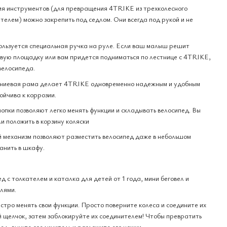
ия инструментов (для превращения 4TRIKE из трехколесного
ателем) можно закрепить под седлом. Они всегда под рукой и не
ользуется специальная ручка на руле. Если ваш малыш решит
овую площадку или вам придется подниматься по лестнице с 4TRIKE,
велосипеда.
иниевая рама делает 4TRIKE одновременно надежным и удобным
ойчива к коррозии.
опки позволяют легко менять функции и складывать велосипед. Вы
ли положить в корзину коляски
 механизм позволяют разместить велосипед даже в небольшом
анить в шкафу.
ед с толкателем и каталка для детей от 1 года, мини беговел и
лями.
ыстро менять свои функции. Просто поверните колеса и соедините их
й щелчок, затем заблокируйте их соединителем! Чтобы превратить
ед, выньте соединитель и разложите его ножки.