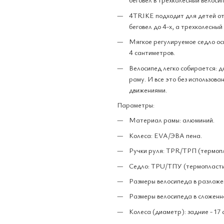
4TRIKE подходит для детей от 1
беговел до 4-х, а трехколесный
Мягкое регулируемое седло ос
4 сантиметров.
Велосипед легко собирается: до
раму. И все это без использов
движениями.
Параметры:
Материал рамы: алюминий.
Колеса: EVA/ЭВА пена.
Ручки руля: TPR/ТРП (термопл
Седло: TPU/ТПУ (термопласти
Размеры велосипеда в разложенн
Размеры велосипеда в сложенном
Колеса (диаметр): задние - 17 с