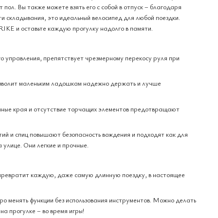
 пол. Вы также можете взять его с собой в отпуск – благодаря
и складывания, это идеальный велосипед для любой поездки.
TRIKE и оставьте каждую прогулку надолго в памяти.
о управления, препятствует чрезмерному перекосу руля при
зволит маленьким ладошкам надежно держать и лучше
нные края и отсутствие торчащих элементов предотвращают
ий и спиц повышают безопасность вождения и подходят как для
а улице. Они легкие и прочные.
превратит каждую, даже самую длинную поездку, в настоящее
ро менять функции без использования инструментов. Можно делать
 на прогулке – во время игры!