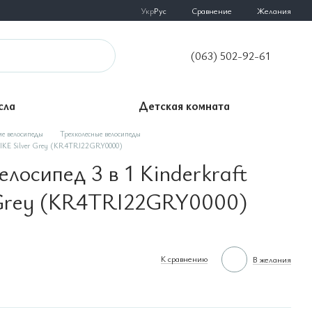
Сравнение
Укр
Рус
Желания
(063) 502-92-61
сла
Детская комната
ие велосипеды
Трехколесные велосипеды
TRIKE Silver Grey (KR4TRI22GRY0000)
лосипед 3 в 1 Kinderkraft
 Grey (KR4TRI22GRY0000)
К сравнению
В желания