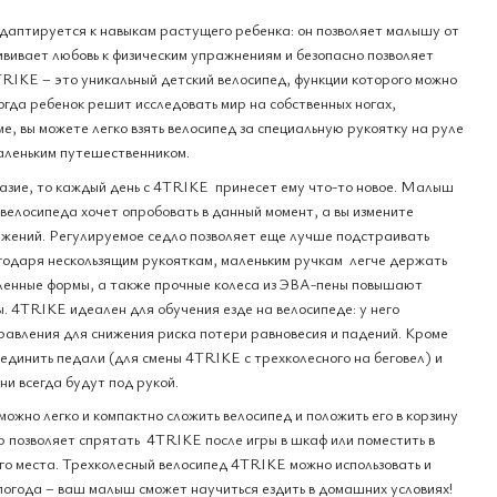
аптируется к навыкам растущего ребенка: он позволяет малышу от
ививает любовь к физическим упражнениям и безопасно позволяет
TRIKE – это уникальный детский велосипед, функции которого можно
огда ребенок решит исследовать мир на собственных ногах,
, вы можете легко взять велосипед за специальную рукоятку на руле
маленьким путешественником.
азие, то каждый день с 4TRIKE принесет ему что-то новое. Малыш
велосипеда хочет опробовать в данный момент, а вы измените
жений. Регулируемое седло позволяет еще лучше подстраивать
агодаря нескользящим рукояткам, маленьким ручкам легче держать
гленные формы, а также прочные колеса из ЭВА-пены повышают
ы. 4TRIKE идеален для обучения езде на велосипеде: у него
равления для снижения риска потери равновесия и падений. Кроме
оединить педали (для смены 4TRIKE с трехколесного на беговел) и
ни всегда будут под рукой.
можно легко и компактно сложить велосипед и положить его в корзину
р позволяет спрятать 4TRIKE после игры в шкаф или поместить в
го места. Трехколесный велосипед 4TRIKE можно использовать и
огода – ваш малыш сможет научиться ездить в домашних условиях!