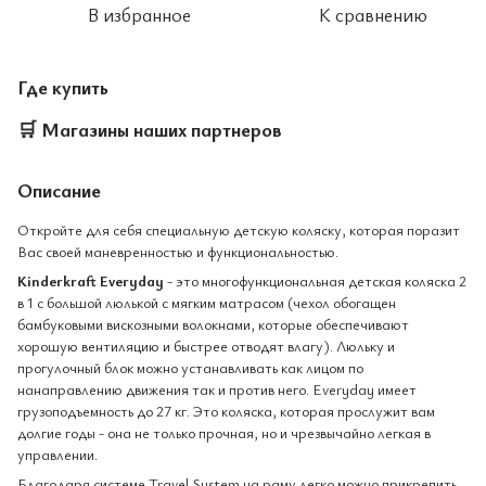
В избранное
К сравнению
Где купить
🛒
Магазины наших партнеров
Описание
Откройте для себя специальную детскую коляску, которая поразит
Вас своей маневренностью и функциональностью.
Kinderkraft Everyday
- это многофункциональная детская коляска 2
в 1 с большой люлькой с мягким матрасом (чехол обогащен
бамбуковыми вискозными волокнами, которые обеспечивают
хорошую вентиляцию и быстрее отводят влагу). Люльку и
прогулочный блок можно устанавливать как лицом по
нанаправлению движения так и против него. Everyday имеет
грузоподъемность до 27 кг. Это коляска, которая прослужит вам
долгие годы - она не только прочная, но и чрезвычайно легкая в
управлении.
Благодаря системе Travel System на раму легко можно прикрепить