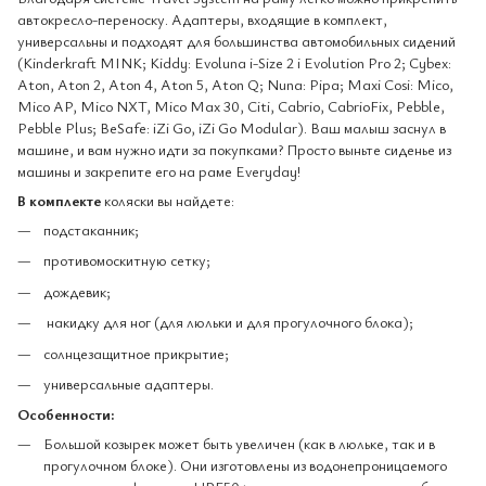
автокресло-переноску. Адаптеры, входящие в комплект,
универсальны и подходят для большинства автомобильных сидений
(Kinderkraft MINK; Kiddy: Evoluna i-Size 2 i Evolution Pro 2; Cybex:
Aton, Aton 2, Aton 4, Aton 5, Aton Q; Nuna: Pipa; Maxi Cosi: Mico,
Mico AP, Mico NXT, Mico Max 30, Citi, Cabrio, CabrioFix, Pebble,
Pebble Plus; BeSafe: iZi Go, iZi Go Modular). Ваш малыш заснул в
машине, и вам нужно идти за покупками? Просто выньте сиденье из
машины и закрепите его на раме Everyday!
В комплекте
коляски вы найдете:
подстаканник;
противомоскитную сетку;
дождевик;
накидку для ног (для люльки и для прогулочного блока);
солнцезащитное прикрытие;
универсальные адаптеры.
Особенности:
Большой козырек может быть увеличен (как в люльке, так и в
прогулочном блоке). Они изготовлены из водонепроницаемого