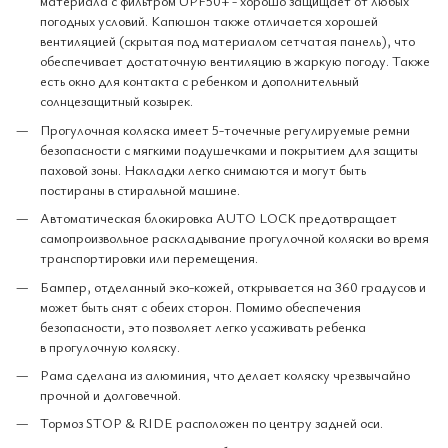
материала с фильтром UPF50+ - хорошо защищает от любых
погодных условий. Капюшон также отличается хорошей
вентиляцией (скрытая под материалом сетчатая панель), что
обеспечивает достаточную вентиляцию в жаркую погоду. Также
есть окно для контакта с ребенком и дополнительный
солнцезащитный козырек.
Прогулочная коляска имеет 5-точечные регулируемые ремни
безопасности с мягкими подушечками и покрытием для защиты
паховой зоны. Накладки легко снимаются и могут быть
постираны в стиральной машине.
Автоматическая блокировка AUTO LOCK предотвращает
самопроизвольное раскладывание прогулочной коляски во время
транспортировки или перемещения.
Бампер, отделанный эко-кожей, открывается на 360 градусов и
может быть снят с обеих сторон. Помимо обеспечения
безопасности, это позволяет легко усаживать ребенка
в прогулочную коляску.
Рама сделана из алюминия, что делает коляску чрезвычайно
прочной и долговечной.
Тормоз STOP & RIDE расположен по центру задней оси.