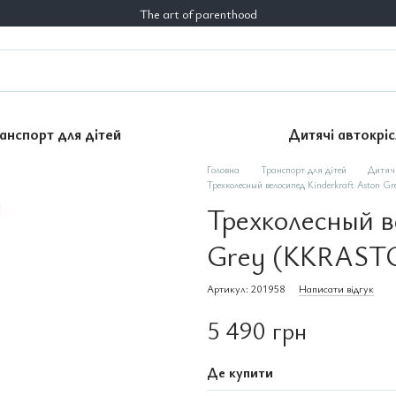
The art of parenthood
анспорт для дітей
Дитячі автокріс
Головна
Транспорт для дітей
Дитячі
Трехколесный велосипед Kinderkraft Aston
Трехколесный в
Grey (KKRAST
Артикул: 201958
Написати відгук
5 490 грн
Де купити