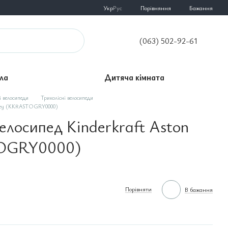
Порівняння
Укр
Рус
Бажання
(063) 502-92-61
ла
Дитяча кімната
 велосипеди
Триколісні велосипеди
 Grey (KKRASTOGRY0000)
елосипед Kinderkraft Aston
OGRY0000)
Порівняти
В бажання