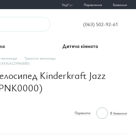
Порівняння
Укр
Рус
Бажання
(063) 502-92-61
ла
Дитяча кімната
 велосипеди
Триколісні велосипеди
ink (KKRJAZZPNK0000)
елосипед Kinderkraft Jazz
ZPNK0000)
Порівняти
В бажання