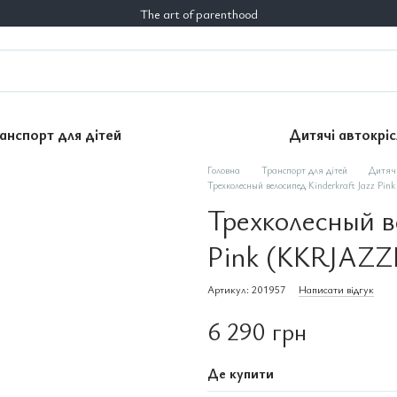
The art of parenthood
анспорт для дітей
Дитячі автокріс
Головна
Транспорт для дітей
Дитячі
Трехколесный велосипед Kinderkraft Jazz P
Трехколесный в
Pink (KKRJAZ
Артикул: 201957
Написати відгук
6 290 грн
Де купити