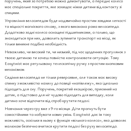
поручень, який за потребою можна демонтувати, а переднє колесо
має спеціальне покриття, яке захищає ніжки дитини від контакту зі
спицями.
Управління велосипедом буде надзвичайно простим завдяки легкості
та міцності магнієвого сплаву, з якого виконана рама велосипеда.
Додатково задні колеса оснащені підшипниками, а гальмо, що
знаходиться при них, дозволить зупинити транспорт на місці, як
тільки виникне подібна необхідність.
Неважливо, чи високий ти, чи низький, під час щоденних прогулянок з
твоєю дитиною ти хочеш повністю контролювати ситуацію. Тому
Easytwist має регульовану телескопічну ручку з простим кнопковим
механізмом.
Сидіння велосипеда не тільки реверсивне, але також має високу
спинку з можливістю нахилу до позиції «напівлежу», яка ідеально
підходить для сну. Поручень, покритий екошкірою, приємний на
дотик, а підставка для ніг чудово підходить для випадку, коли
дитина хоче відпочити від спроб крутити педалі.
Навчання через гру вже з 9-го місяця. Діти прагнуть бути
самостійними та набувати нових умінь. Easytwist дає їм таку
можливість, оскільки в ньому є функція «вільного колеса», яка дозволяє
малюкам безпечно вчитися крутити педалі без руху велосипеда.