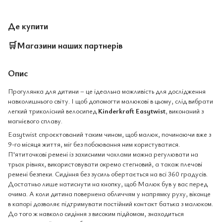
Де купити
🛒
Магазини наших партнерів
Опис
Прогулянка для дитини – це ідеальна можливість для дослідження
навколишнього світу. І щоб допомогти малюкові в цьому, слід вибрати
легкий триколісний велосипед
Kinderkraft Easytwist
, виконаний з
магнієвого сплаву.
Easytwist спроєктований таким чином, щоб малюк, починаючи вже з
9-го місяця життя, міг без побоювання ним користуватися.
П'ятиточкові ремені із захисними чохлами можна регулювати на
трьох рівнях, використовувати окремо стегновий, а також плечові
ремені безпеки. Сидіння без зусиль обертається на всі 360 градусів.
Достатньо лише натиснути на кнопку, щоб Малюк був у вас перед
очима. А коли дитина повернена обличчям у напрямку руху, віконце
в капорі дозволяє підтримувати постійний контакт батька з малюком.
До того ж навколо сидіння з високим підйомом, знаходиться