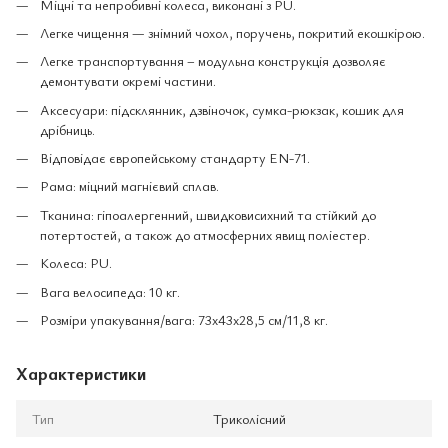
Міцні та непробивні колеса, виконані з PU.
Легке чищення — знімний чохол, поручень, покритий екошкірою.
Легке транспортування – модульна конструкція дозволяє
демонтувати окремі частини.
Аксесуари: підсклянник, дзвіночок, сумка-рюкзак, кошик для
дрібниць.
Відповідає європейському стандарту EN-71.
Рама: міцний магнієвий сплав.
Тканина: гіпоалергенний, швидковисихний та стійкий до
потертостей, а також до атмосферних явищ поліестер.
Колеса: PU.
Вага велосипеда: 10 кг.
Розміри упакування/вага: 73x43x28,5 см/11,8 кг.
Характеристики
Тип
Триколісний