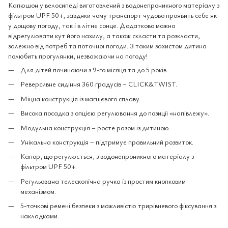
Капюшон у велосипеді виготовлений з водонепроникного матеріалу з
фільтром UPF 50+, завдяки чому транспорт чудово проявить себе як
у дощову погоду, так і в літнє сонце. Додатково можна
відрегулювати кут його нахилу, а також скласти та розкласти,
залежно від потреб та поточної погоди. З таким захистом дитина
полюбить прогулянки, незважаючи на погоду!
Для дітей починаючи з 9-го місяця та до 5 років.
Реверсивне сидіння 360 градусів – CLICK&TWIST.
Міцна конструкція із магнієвого сплаву.
Висока посадка з опцією регулювання до позиції «напівлежу».
Модульна конструкція – росте разом із дитиною.
Унікальна конструкція – підтримує правильний розвиток.
Капор, що регулюється, з водонепроникного матеріалу з
фільтром UPF 50+.
Регульована телескопічна ручка із простим кнопковим
механізмом.
5-точкові ремені безпеки з можливістю трирівневого фіксування з
накладками.