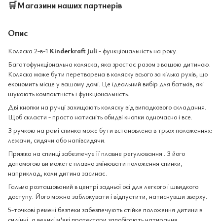
🛒
Магазини наших партнерів
Опис
Коляска 2-в-1
Kinderkraft Juli
- функціональність на року.
Багатофункціональна коляска, яка зростає разом з вашою дитиною.
Коляска може бути перетворена в коляску всього за кілька рухів, що
економить місце у вашому домі. Це ідеальний вибір для батьків, які
шукають компактність і функціональність.
Дві кнопки на ручці захищають коляску від випадкового складання.
Щоб скласти - просто натисніть обидві кнопки одночасно і все.
З ручкою на рамі спинка може бути встановлена ​​в трьох положеннях:
лежачи, сидячи або напівсидячи.
Пряжка на спинці забезпечує її плавне регулювання . З його
допомогою ви можете плавно змінювати положення спинки,
наприклад, коли дитина засинає.
Гальмо розташований в центрі задньої осі для легкого і швидкого
доступу. Його можна заблокувати і відпустити, натиснувши зверху.
5-точкові ремені безпеки забезпечують стійке положення дитини в
сидінні, а великі м'які протектори запобігають натирання.