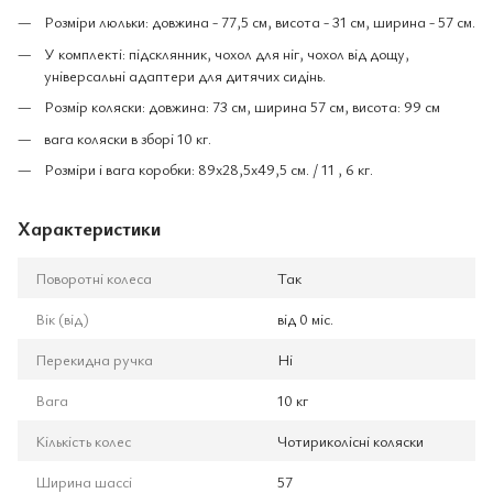
Розміри люльки: довжина - 77,5 см, висота - 31 см, ширина - 57 см.
У комплекті: підсклянник, чохол для ніг, чохол від дощу,
універсальні адаптери для дитячих сидінь.
Розмір коляски: довжина: 73 см, ширина 57 см, висота: 99 см
вага коляски в зборі 10 кг.
Розміри і вага коробки: 89x28,5x49,5 см. / 11 , 6 кг.
Характеристики
Поворотні колеса
Так
Вік (від)
від 0 міс.
Перекидна ручка
Ні
Вага
10 кг
Кількість колес
Чотириколісні коляски
Ширина шассі
57