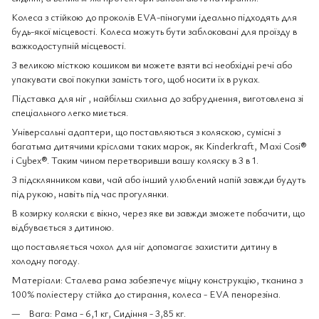
Колеса з стійкою до проколів EVA-піногуми ідеально підходять для
будь-якої місцевості. Колеса можуть бути заблоковані для проїзду в
важкодоступній місцевості.
З великою місткою кошиком ви можете взяти всі необхідні речі або
упакувати свої покупки замість того, щоб носити їх в руках.
Підставка для ніг , найбільш схильна до забруднення, виготовлена ​​зі
спеціального легко миється.
Універсальні адаптери, що поставляються з коляскою, сумісні з
багатьма дитячими кріслами таких марок, як Kinderkraft, Maxi Cosi®
і Cybex®. Таким чином перетворивши вашу коляску в 3 в 1.
З підсклянником кави, чай або інший улюблений напій завжди будуть
під рукою, навіть під час прогулянки.
В козирку коляски є вікно, через яке ви завжди зможете побачити, що
відбувається з дитиною.
що поставляється чохол для ніг допомагає захистити дитину в
холодну погоду.
Матеріали: Сталева рама забезпечує міцну конструкцію, тканина з
100% поліестеру стійка до стирання, колеса - EVA пенорезіна.
Вага: Рама - 6,1 кг, Сидіння - 3,85 кг.