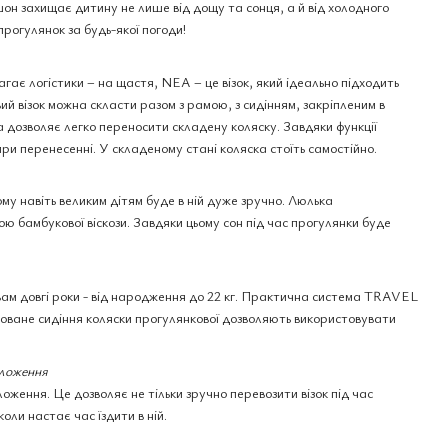
он захищає дитину не лише від дощу та сонця, а й від холодного
прогулянок за будь-якої погоди!
ає логістики – на щастя, NEA – це візок, який ідеально підходить
й візок можна скласти разом з рамою, з сидінням, закріпленим в
а дозволяє легко переносити складену коляску. Завдяки функції
 перенесенні. У складеному стані коляска стоїть самостійно.
му навіть великим дітям буде в ній дуже зручно. Люлька
ю бамбукової віскози. Завдяки цьому сон під час прогулянки буде
вам довгі роки - від народження до 22 кг. Практична система TRAVEL
оване сидіння коляски прогулянкової дозволяють використовувати
оложення
оження. Це дозволяє не тільки зручно перевозити візок під час
коли настає час їздити в ній.