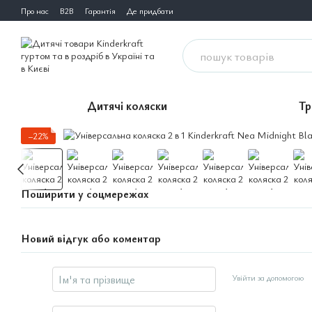
Перейти до основного контенту
Про нас
B2B
Гарантія
Де придбати
Дитячі коляски
Тр
−22%
Поширити у соцмережах
Новий відгук або коментар
Увійти за допомогою