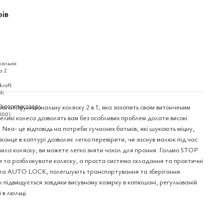
рів
багатофункціональну коляску 2 в 1, яка захопить своїм витонченим
еликі колеса дозволять вам без особливих проблем долати високі
 Nea- це відповідь на потреби сучасних батьків, які шукають міцну,
конце в каптурі дозволяє легко перевірити, чи заснув малюк під час
ила коляску, ви можете легко зняти чохол для прання. Гальмо STOP
 та розблокувати коляску, а проста система складання та практичні
та AUTO LOCK, полегшують транспортування та зберігання
 підвищується завдяки висувному козирку в капюшоні, регульованій
 в люльці.