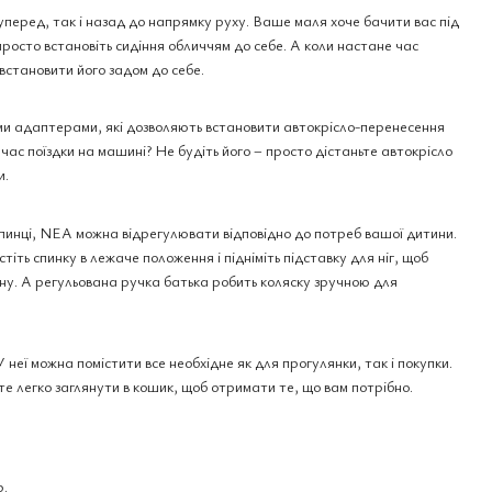
уперед, так і назад до напрямку руху. Ваше маля хоче бачити вас під
росто встановіть сидіння обличчям до себе. А коли настане час
 встановити його задом до себе.
ми адаптерами, які дозволяють встановити автокрісло-перенесення
час поїздки на машині? Не будіть його – просто дістаньте автокрісло
и.
спинці, NEA можна відрегулювати відповідно до потреб вашої дитини.
іть спинку в лежаче положення і підніміть підставку для ніг, щоб
ну. А регульована ручка батька робить коляску зручною для
У неї можна помістити все необхідне як для прогулянки, так і покупки.
е легко заглянути в кошик, щоб отримати те, що вам потрібно.
р.