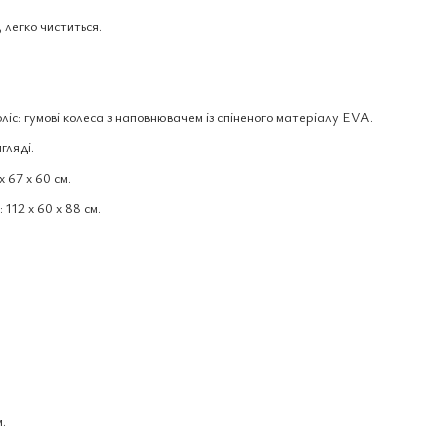
 легко чиститься.
ліс: гумові колеса з наповнювачем із спіненого матеріалу EVA.
гляді.
x 67 x 60 см.
 112 x 60 x 88 см.
.