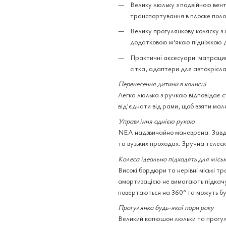
Велику люльку з подвійною вент
транспортування в плоске пол
Велику прогулянкову коляску з
додатковою м'якою підніжкою д
Практичні аксесуари: матрацик
сітка, адаптери для автокрісла
Перенесення дитини в колисці
Легка люлька з ручкою відповідає 
від'єднати від рами, щоб взяти малю
Управління однією рукою
NEA надзвичайно маневрена. Завдяки
та вузьких проходах. Зручна телес
Колеса ідеально підходять для міськ
Високі бордюри та нерівні міські тр
амортизацією не вимагають підкачу
повертаються на 360° та можуть бу
Прогулянка будь-якої пори року
Великий капюшон люльки та прогул