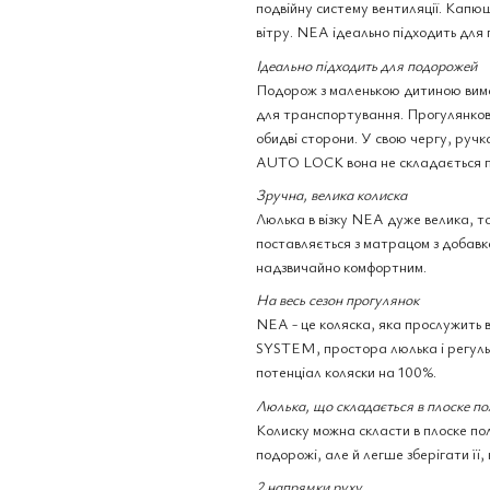
подвійну систему вентиляції. Капюш
вітру. NEA ідеально підходить для 
Ідеально підходить для подорожей
Подорож з маленькою дитиною вимаг
для транспортування. Прогулянкови
обидві сторони. У свою чергу, ручк
AUTO LOCK вона не складається при
Зручна, велика колиска
Люлька в візку NEA дуже велика, то
поставляється з матрацом з добавко
надзвичайно комфортним.
На весь сезон прогулянок
NEA - це коляска, яка прослужить 
SYSTEM, простора люлька і регуль
потенціал коляски на 100%.
Люлька, що складається в плоске п
Колиску можна скласти в плоске пол
подорожі, але й легше зберігати її, 
2 напрямки руху