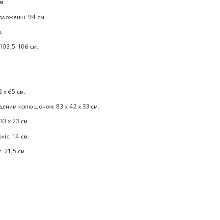
м.
ложенні: 94 см.
.
103,5-106 см.
 х 65 см.
деним капюшоном: 83 х 42 х 33 см.
3 х 23 см.
іс: 14 см.
 21,5 см.