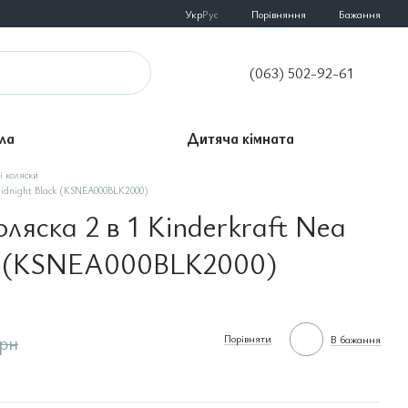
Порівняння
Укр
Рус
Бажання
(063) 502-92-61
ла
Дитяча кімната
і коляски
 Midnight Black (KSNEA000BLK2000)
ляска 2 в 1 Kinderkraft Nea
k (KSNEA000BLK2000)
грн
Порівняти
В бажання