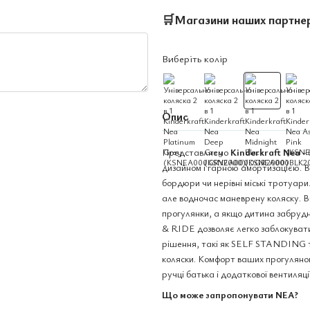
🛒
Магазини наших партне
Виберіть колір
Опис
Представляємо
Kinderkraft Nea
- 
дизайном і гарною амортизацією. В
бордюри чи нерівні міські тротуари.
але водночас маневрену коляску. Ві
прогулянки, а якщо дитина забрудн
& RIDE дозволяє легко заблокувати
рішення, такі як SELF STANDING 
коляски. Комфорт ваших прогулянок
ручці батька і додаткової вентиляції
Що може запропонувати NEA?