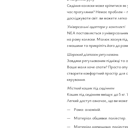
Сидіння коляски може кріпитися як 
час прогулянки? Немає проблем – п
досліджувати світ: ви можете легко
Універсальні адаптери у комплекті
NEA поставляється з універсальни
на раму коляски. Малюк заснув під 
з машини та прикріпіть його до рам
Широкий діапазон регулювань
Завдяки регульованим підніжці та 
Ваше маля хоче спати? Просто опуст
створити комфортний простір для с
керування.
Місткий кошик під сидінням
Кошик під сидінням вміщує до 5 кг. 
Легкий доступ означає, що ви может
Рама: алюміній.
Матеріал обшивки: поліестер.
Матеріал капюшона: поліесте