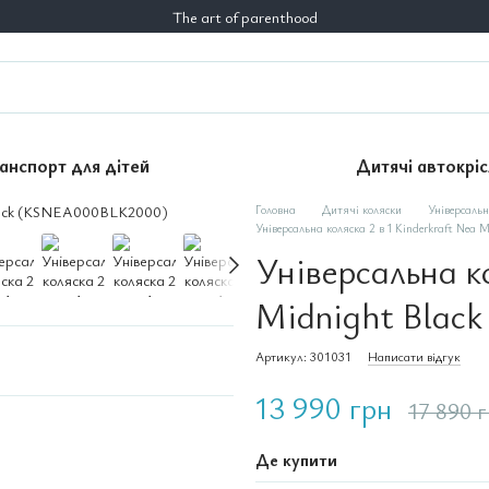
The art of parenthood
анспорт для дітей
Дитячі автокріс
Головна
Дитячі коляски
Універсальн
Універсальна коляска 2 в 1 Kinderkraft Nea
Універсальна ко
Midnight Blac
Артикул: 301031
Написати відгук
13 990 грн
17 890 
Де купити