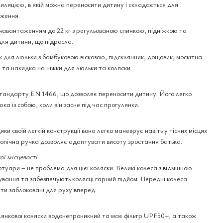
иляцією, в якій можна переносити дитину і складається для
оження.
 навантаженням до 22 кг з регульованою спинкою, підніжкою та
ля дитини, що підросла.
 для люльки з бамбуковою віскозою, підсклянник, дощовик, москітна
 та накидка на ніжки для люльки та коляски.
стандарту EN 1466, що дозволяє переносити дитину. Його легко
ка із собою, коли він засне під час прогулянки.
 своїй легкій конструкції вона легко маневрує навіть у тісних місцях
копічна ручка дозволяє адаптувати висоту зростання батька.
ої місцевості
отуари – не проблема для цієї коляски. Великі колеса з відмінною
вання та забезпечують колясці гарний підйом. Передні колеса
ти заблоковані для руху вперед.
янкової коляски водонепроникний та має фільтр UPF50+, а також