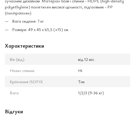
сучасним дизайном. Матеріал бази і спинки - HDPE (high-density
polyethylene) поліетилен високої щільності, підголівник - PP
(поліпропілен).
Вага сидіння: 7 кг.
Розміри: 49 х 45 х 65,5 (+15) см.
Характеристики
Вік (від)
від 12 міс.
Нахил спинки
Ні
Кріплення ISOFIX
Так
Вага
1/2/3 (9-36 кг)
Відгуки