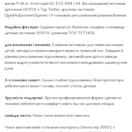
вагою 9-36 кг. Атестація ЄС ECE R44 / 04. Він оснащений системою
кріплення ISOFIX + Top Tether, зручною системою
QuickAdjustmentSystem і 3-точковою регулюванням ременів безпеки.
Надійна фіксація.
Сидіння гарантує безпечне і надійне становище
дитини системою ISOFIX і ременем TOP TETHER.
для маленьких і великих.
З знімною вставкою для самих маленьких
дітей, автокрісло можна використовувати тривалий час. Завдяки 6-
рівневої регулюванню підголівника, автомобільне крісло завжди
можна відрегулювати по висоті маленького мандрівника одним рухом
руки.
3-х точкова захист.
Сильні і глибокі підголовники і бічні протектори
забезпечують захист голови, плечей і стегон дитини.
Зручність подорожі.
Зручно профилированная форма і дихаюча
тканина забезпечують комфорт навіть під час далеких поїздок.
завжди чисто.
Чохол легко знімається і миється.
Чохол виготовлений з стильного матеріалу (поліестер 300D) з