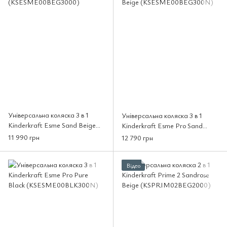
Універсальна коляска 3 в 1
Універсальна коляска 3 в 1
Kinderkraft Esme Sand Beige
Kinderkraft Esme Pro Sand
(KSESME00BEG3000)
Beige (KSESME00BEG300N)
11 990 грн
12 790 грн
Відео