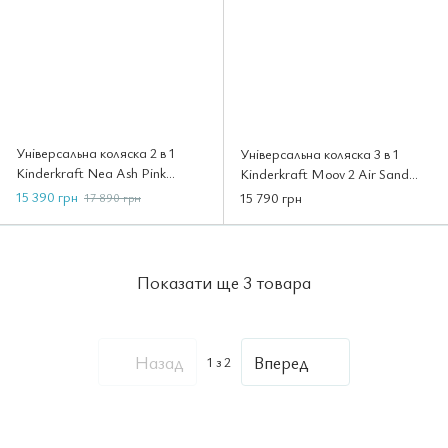
Універсальна коляска 2 в 1
Універсальна коляска 3 в 1
Kinderkraft Nea Ash Pink
Kinderkraft Moov 2 Air Sand
(KSNEA000PNK2000)
Beige (KSMOOV02BEG0000)
15 390 грн
15 790 грн
17 890 грн
Показати ще 3 товара
Назад
Вперед
1
з 2