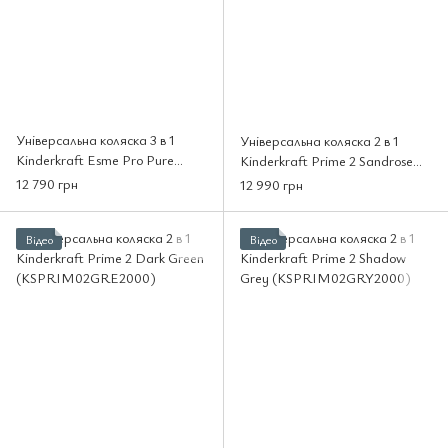
Універсальна коляска 3 в 1
Універсальна коляска 2 в 1
Kinderkraft Esme Pro Pure
Kinderkraft Prime 2 Sandrose
Black (KSESME00BLK300N)
Beige (KSPRIM02BEG2000)
12 790 грн
12 990 грн
Відео
Відео