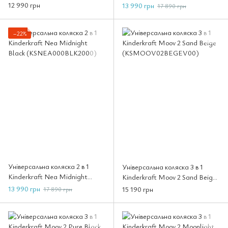
Black (KSPRIM02BLK2000)
(KSNEA000GRY2000)
12 990 грн
13 990 грн
17 890 грн
−22%
Універсальна коляска 2 в 1
Універсальна коляска 3 в 1
Kinderkraft Nea Midnight
Kinderkraft Moov 2 Sand Beige
Black (KSNEA000BLK2000)
(KSMOOV02BEGEV00)
13 990 грн
15 190 грн
17 890 грн