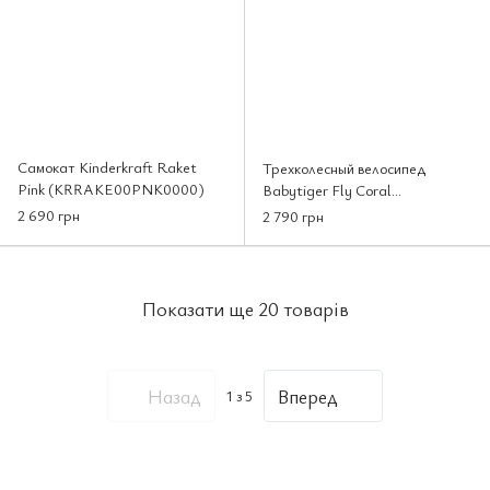
Самокат Kinderkraft Raket
Трехколесный велосипед
Pink (KRRAKE00PNK0000)
Babytiger Fly Coral
(BTRFLYCRL00000)
2 690 грн
2 790 грн
Показати ще 20 товарів
Назад
Вперед
1
з 5