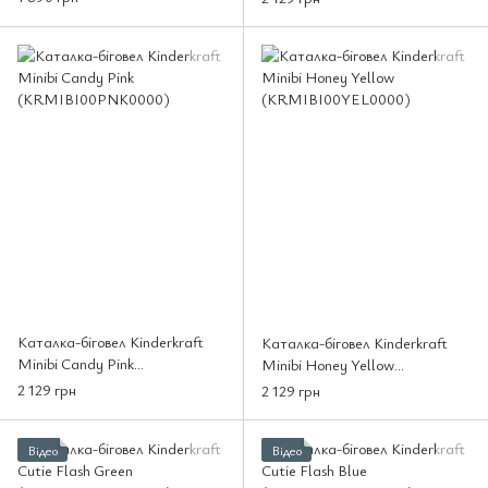
Каталка-біговел Kinderkraft
Каталка-біговел Kinderkraft
Minibi Candy Pink
Minibi Honey Yellow
(KRMIBI00PNK0000)
(KRMIBI00YEL0000)
2 129 грн
2 129 грн
Відео
Відео