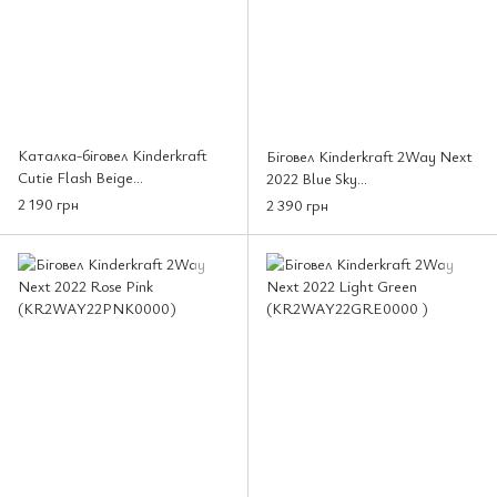
Каталка-біговел Kinderkraft
Біговел Kinderkraft 2Way Next
Cutie Flash Beige
2022 Blue Sky
(KRCUFL00BEG0000)
(KR2WAY22BLU0000)
2 190 грн
2 390 грн