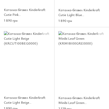
Каталка-біговел Kinderkraft
Каталка-біговел Kinderkraft
Cutie Pink
Cutie Light Blue
(KRCUTI00PNK0000)
(KRCUTI00BLU0000)
1 890 грн
1 890 грн
Каталка-біговел Kinderkraft
Каталка-біговел Kinderkraft
Cutie Light Beige
Minibi Leaf Green
(KRCUTI00BEG0000)
(KRMIBI00GRE0000)
1 890 грн
2 129 грн