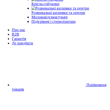
Крісла-гойдалки
Розвивальні килимки та центри
Молоковідсмоктувачі
Підігрівачі і стерилізатори
Про нас
B2B
Гарантія
Де придбати
Порівняння
товарів