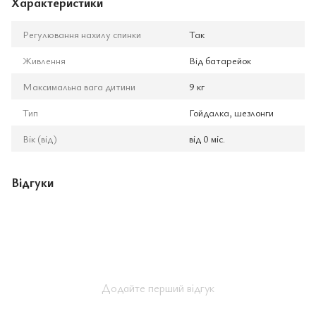
Характеристики
Регулювання нахилу спинки
Так
Живлення
Від батарейок
Максимальна вага дитини
9 кг
Тип
Гойдалка, шезлонги
Вік (від)
від 0 міс.
Відгуки
Додайте перший відгук