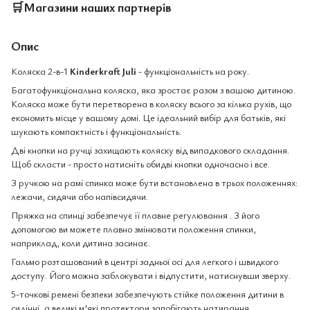
🛒
Магазини наших партнерів
Опис
Коляска 2-в-1
Kinderkraft Juli
- функціональність на року.
Багатофункціональна коляска, яка зростає разом з вашою дитиною.
Коляска може бути перетворена в коляску всього за кілька рухів, що
економить місце у вашому домі. Це ідеальний вибір для батьків, які
шукають компактність і функціональність.
Дві кнопки на ручці захищають коляску від випадкового складання.
Щоб скласти - просто натисніть обидві кнопки одночасно і все.
З ручкою на рамі спинка може бути встановлена ​​в трьох положеннях:
лежачи, сидячи або напівсидячи.
Пряжка на спинці забезпечує її плавне регулювання . З його
допомогою ви можете плавно змінювати положення спинки,
наприклад, коли дитина засинає.
Гальмо розташований в центрі задньої осі для легкого і швидкого
доступу. Його можна заблокувати і відпустити, натиснувши зверху.
5-точкові ремені безпеки забезпечують стійке положення дитини в
сидінні, а великі м'які протектори запобігають натирання.