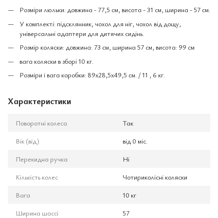
Розміри люльки: довжина - 77,5 см, висота - 31 см, ширина - 57 см.
У комплекті: підсклянник, чохол для ніг, чохол від дощу,
універсальні адаптери для дитячих сидінь.
Розмір коляски: довжина: 73 см, ширина 57 см, висота: 99 см
вага коляски в зборі 10 кг.
Розміри і вага коробки: 89x28,5x49,5 см. / 11 , 6 кг.
Характеристики
Поворотні колеса
Так
Вік (від)
від 0 міс.
Перекидна ручка
Ні
Кількість колес
Чотириколісні коляски
Вага
10 кг
Ширина шассі
57