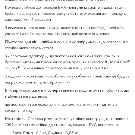
Колеса з стійкою до проколів EVA-піногуми ідеально підходять для
будь-якої місцевості. Колеса можуть бути заблоковані для проїзду в
важкодоступній місцевості.
З великою місткою кошиком ви можете взяти всі необхідні речі або
упакувати свої покупки замість того, щоб носити їх в руках.
Підставка для ніг , найбільш схильна до забруднення, виготовлена ​​зі
спеціального легко миється.
Універсальні адаптери, що поставляються з коляскою, сумісні з
багатьма дитячими кріслами таких марок, як Kinderkraft, Maxi Cosi®
і Cybex®. Таким чином перетворивши вашу коляску в 3 в 1.
З підсклянником кави, чай або інший улюблений напій завжди будуть
під рукою, навіть під час прогулянки.
В козирку коляски є вікно, через яке ви завжди зможете побачити, що
відбувається з дитиною.
що поставляється чохол для ніг допомагає захистити дитину в
холодну погоду.
Матеріали: Сталева рама забезпечує міцну конструкцію, тканина з
100% поліестеру стійка до стирання, колеса - EVA пенорезіна.
Вага: Рама - 6,1 кг, Сидіння - 3,85 кг.