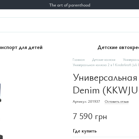
The art of parenthood
анспорт для детей
Детские автокре
Главная
Детские коляски
Универсаль
Универсальная коляска 2 в 1 Kinderkraft J
Универсальная к
Denim (KKWJU
Артикул: 201937
Оставить отзыв
7 590 грн
Где купить