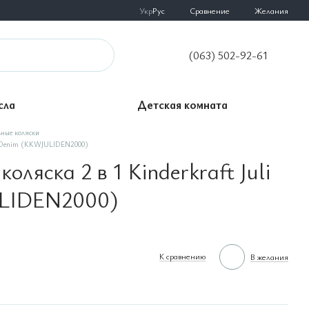
Сравнение
Укр
Рус
Желания
(063) 502-92-61
сла
Детская комната
ные коляски
uli Denim (KKWJULIDEN2000)
оляска 2 в 1 Kinderkraft Juli
LIDEN2000)
К сравнению
В желания