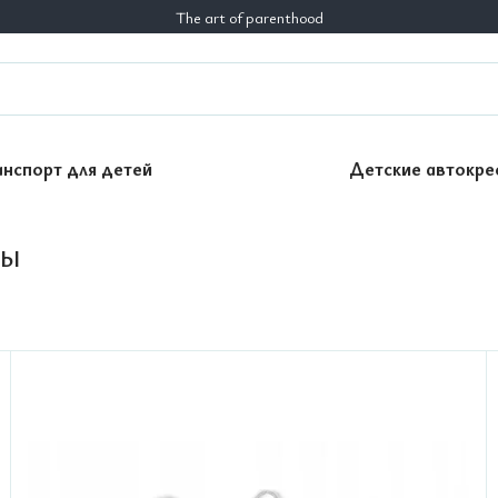
The art of parenthood
анспорт для детей
Детские автокре
ры