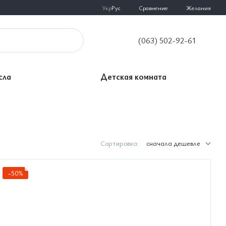
Сравнение
Укр
Рус
Желания
(063) 502-92-61
сла
Детская комната
Сортировка:
сначала дешевле
−50%