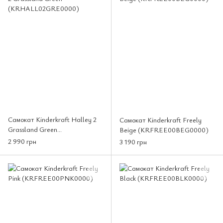
Самокат Kinderkraft Halley 2
Самокат Kinderkraft Freely
Grassland Green
Beige (KRFREE00BEG0000)
(KRHALL02GRE0000)
2 990 грн
3 190 грн