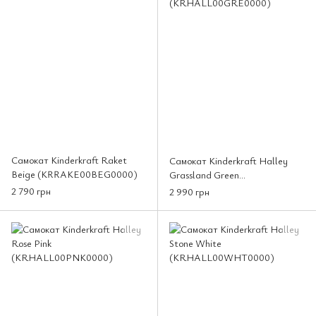
Самокат Kinderkraft Raket
Самокат Kinderkraft Halley
Beige (KRRAKE00BEG0000)
Grassland Green
(KRHALL00GRE0000)
2 790 грн
2 990 грн