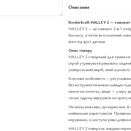
Описание
Kinderkraft HALLEY 2 — самокат 
HALLEY 2 — це самокат 2-в-1 із кер
балансу, а потім як класичний сам
його під зріст дитини.
Опис товару
HALLEY 2 створений для тривалого
спроб утримувати рівновагу сидячи 
універсальний виріб, який шукають б
Ключова особливість — регульован
без інструментів можна швидко піді
нижче на початку, вище — у міру з
легше одразу вирушити на прогуля
Не менш важливо, що кермо має 4 по
найменших користувачів. Правильн
керування, а наступні рівні дозвол
HALLEY 2 повертає завдяки перенес