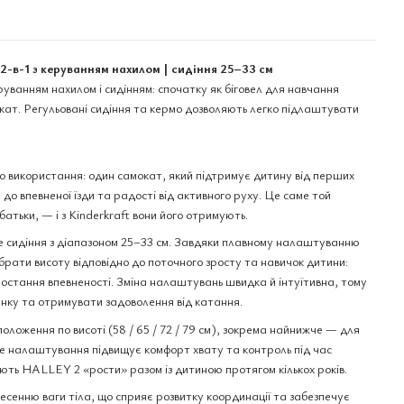
2-в-1 з керуванням нахилом | сидіння 25–33 см
уванням нахилом і сидінням: спочатку як біговел для навчання
окат. Регульовані сидіння та кермо дозволяють легко підлаштувати
 використання: один самокат, який підтримує дитину від перших
до впевненої їзди та радості від активного руху. Це саме той
атьки, — і з Kinderkraft вони його отримують.
е сидіння з діапазоном 25–33 см. Завдяки плавному налаштуванню
брати висоту відповідно до поточного зросту та навичок дитини:
ростання впевненості. Зміна налаштувань швидка й інтуїтивна, тому
нку та отримувати задоволення від катання.
ложення по висоті (58 / 65 / 72 / 79 см), зокрема найнижче — для
е налаштування підвищує комфорт хвату та контроль під час
яють HALLEY 2 «рости» разом із дитиною протягом кількох років.
енню ваги тіла, що сприяє розвитку координації та забезпечує