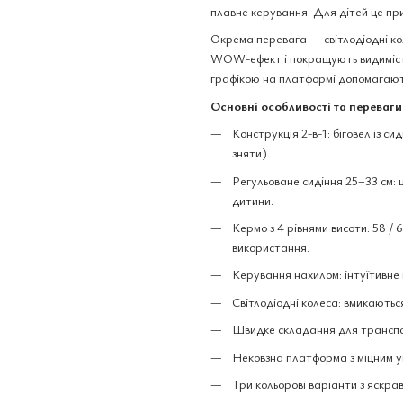
плавне керування. Для дітей це при
Окрема перевага — світлодіодні кол
WOW-ефект і покращують видимість 
графікою на платформі допомагають
Основні особливості та переваги
Конструкція 2-в-1: біговел із 
зняти).
Регульоване сидіння 25–33 см: 
дитини.
Кермо з 4 рівнями висоти: 58 /
використання.
Керування нахилом: інтуїтивне 
Світлодіодні колеса: вмикаються
Швидке складання для транспо
Нековзна платформа з міцним у
Три кольорові варіанти з яскра