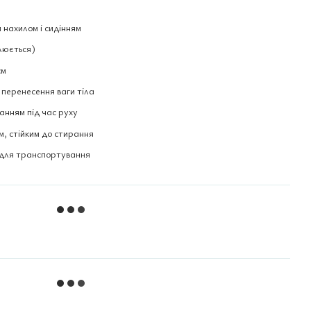
м нахилом і сидінням
улюється)
см
 перенесення ваги тіла
ванням під час руху
м, стійким до стирання
 для транспортування