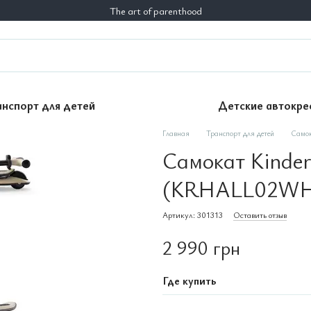
The art of parenthood
анспорт для детей
Детские автокре
Главная
Транспорт для детей
Само
Самокат Kinder
(KRHALL02WH
Артикул: 301313
Оставить отзыв
2 990 грн
Где купить