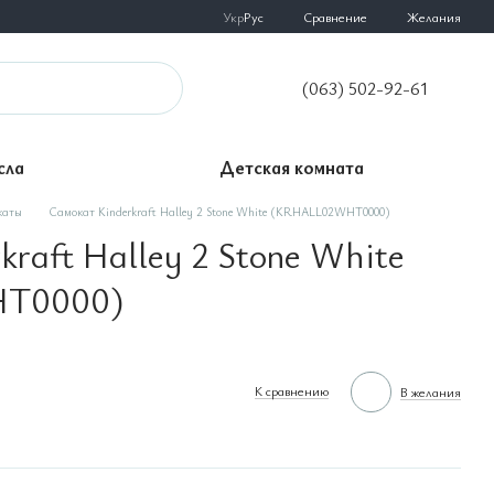
Сравнение
Укр
Рус
Желания
(063) 502-92-61
сла
Детская комната
каты
Самокат Kinderkraft Halley 2 Stone White (KRHALL02WHT0000)
kraft Halley 2 Stone White
T0000)
К сравнению
В желания