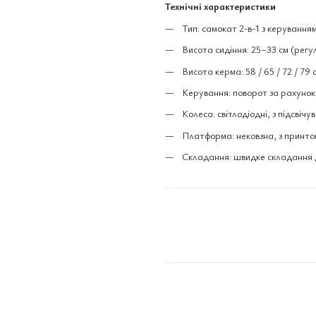
Технічні характеристики
Тип: самокат 2-в-1 з керування
Висота сидіння: 25–33 см (рег
Висота керма: 58 / 65 / 72 / 79 
Керування: поворот за рахунок
Колеса: світлодіодні, з підсвічу
Платформа: нековзна, з принто
Складання: швидке складання