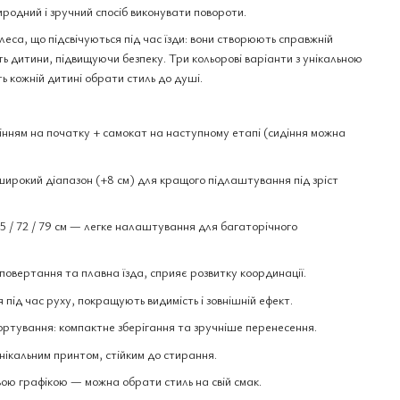
родний і зручний спосіб виконувати повороти.
еса, що підсвічуються під час їзди: вони створюють справжній
дитини, підвищуючи безпеку. Три кольорові варіанти з унікальною
 кожній дитині обрати стиль до душі.
сидінням на початку + самокат на наступному етапі (сидіння можна
широкий діапазон (+8 см) для кращого підлаштування під зріст
 65 / 72 / 79 см — легке налаштування для багаторічного
повертання та плавна їзда, сприяє розвитку координації.
 під час руху, покращують видимість і зовнішній ефект.
ртування: компактне зберігання та зручніше перенесення.
нікальним принтом, стійким до стирання.
вою графікою — можна обрати стиль на свій смак.