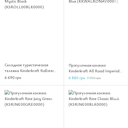
Складная туристическая
Прогулочная коляска
тележка Kinderkraft Rollster
Kinderkraft All Road Imperial
Mystic Black
Blue (KKWALRONAV0000)
6 690 грн
6 880 грн
7 719 грн
(KSROLL00BLK0000)