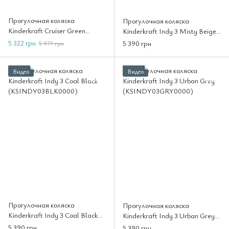
Прогулочная коляска
Прогулочная коляска
Kinderkraft Cruiser Green
Kinderkraft Indy 3 Misty Beige
(KSCRUI00GRE0000)
(KSINDY03BEG0000)
5 322 грн
5 390 грн
5 971 грн
Видео
Видео
Прогулочная коляска
Прогулочная коляска
Kinderkraft Indy 3 Coal Black
Kinderkraft Indy 3 Urban Grey
(KSINDY03BLK0000)
(KSINDY03GRY0000)
5 390 грн
5 390 грн