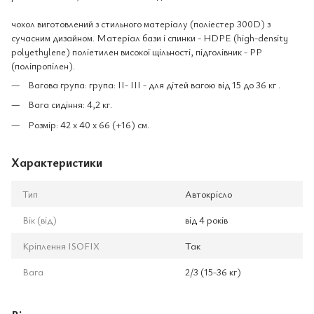
чохол виготовлений з стильного матеріалу (поліестер 300D) з
сучасним дизайном. Матеріал бази і спинки - HDPE (high-density
polyethylene) поліетилен високої щільності, підголівник - PP
(поліпропілен).
Вагова група: група: II- III - для дітей вагою від 15 до 36 кг .
Вага сидіння: 4,2 кг.
Розмір: 42 х 40 х 66 (+16) см.
Характеристики
Тип
Автокрісло
Вік (від)
від 4 років
Кріплення ISOFIX
Так
Вага
2/3 (15-36 кг)