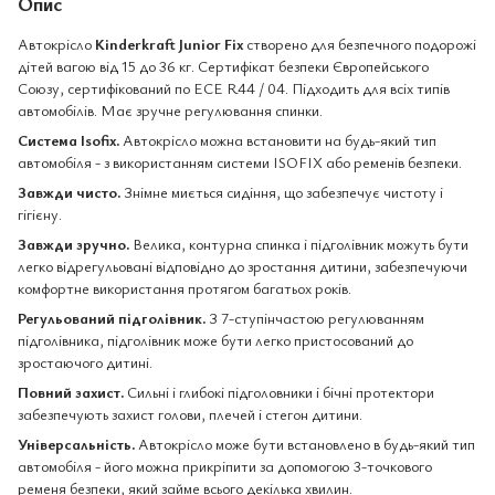
Опис
Автокрісло
Kinderkraft Junior Fix
створено для безпечного подорожі
дітей вагою від 15 до 36 кг. Сертифікат безпеки Європейського
Союзу, сертифікований по ECE R44 / 04. Підходить для всіх типів
автомобілів. Має зручне регулювання спинки.
Система Isofix.
Автокрісло можна встановити на будь-який тип
автомобіля - з використанням системи ISOFIX або ременів безпеки.
Завжди чисто.
Знімне миється сидіння, що забезпечує чистоту і
гігієну.
Завжди зручно.
Велика, контурна спинка і підголівник можуть бути
легко відрегульовані відповідно до зростання дитини, забезпечуючи
комфортне використання протягом багатьох років.
Регульований підголівник.
З 7-ступінчастою регулюванням
підголівника, підголівник може бути легко пристосований до
зростаючого дитині.
Повний захист.
Сильні і глибокі підголовники і бічні протектори
забезпечують захист голови, плечей і стегон дитини.
Універсальність.
Автокрісло може бути встановлено в будь-який тип
автомобіля - його можна прикріпити за допомогою 3-точкового
ременя безпеки, який займе всього декілька хвилин.