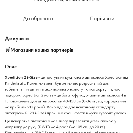
До обраного
Порівняти
Де купити
🛒
Магазини наших партнерів
Опис
Xpedition 2 i-Size
- це наступник культового автокрісла Xpedition від
Kinderkraft. Кожен елемент був ретельно розроблений для
забезпечення дитині максимального захисту та комфорту під час
подорожі. Xpedition 2 i-Size - це багатофункціональне автокрісло 4 в
1, призначене для дітей зростом 40-150 см (0-36 кг, від народження
до приблизно 12 років). Воно відповідає новітньому стандарту
автокрісел R129 i-Size і пройшло краш-тести в дуже суворих умовах.
Це поворотне автокрісло дає змогу перевозити дітей спиною у
напрямку до руху (RWF) до 4 років (до 105 см, до 20 кг).
Пам'ятайте, що RWF безпечніше в 5 разів у разі лобових зіткнень,