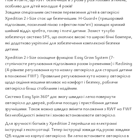
особливо для дітей молодше 4 років!
Завдяки спеціальним системам перевезення дітей в автокріслі
Xpedition 2 i-Size стає ще безпечнішим. H-Guard+ (тришаровий
підголівник, посилений піною з ефектом пам'яті) захищає крихкий
шийний відділ хребта, голову і плечі дитини. Захист тулуба
забезпечує система SPS, що охоплює високі та широкі бічні бампери,
які додатково укріплені для забезпечення комплексної безпеки
дитини.
Xpedition 2 i-Size оснащене функцією Easy Grow System (7-
ступінчасте регулювання підголівника разом із ременями) і Reclining
(4-рівневе регулювання кута нахилу автокрісла для старшої дитини
в положенні FWF). Правильне регулювання кута нахилу автокрісла
щодо сидіння машини впливає на комфорт і безпеку, роблячи
автокрісло більш стабільним і надійним.
Система Easy Spin 360° дає змогу швидко і легко повернути
автокрісло до дверей, роблячи посадку і пристібання дитини
зручнішими. Також можна швидко змінити положення з RWF на FWF
без необхідності знімати і заново встановлювати автокрісло.
Для зручності батьків у Xpedition 2 перейшли на електронні
інструкції з експлуатації. Тепер інструкції завжди під рукою завдяки
QR-кодам на корпусі автокрісла. Ви легко встановите автокрісло в