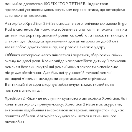
машині за допомогою ISOFIX і TOP TETHER. Індикатори
правильної установки допоможуть вам переконатися, що автокрісло
встановлено правильно.
Автокрісло Xpedition 2 i-Size оснащене ергономічною вкладкою Ergo
Pad із системою Air Flow, яка забезпечує анатомічне положення тіла
дитини, комфорт і правильний розвиток хребта, а також вентиляцію в
спекотні дні. Вкладиш призначений для дітей зростом до 60 см і
являє собою додатковий шар, що розсіює енергію удару.
Оббивка автокрісла легко знімається і переться, зберігаючи свіжий
вигляд на довгі роки. Коли прийде час пристібати дитину 3-точковим
ременем безпеки, внутрішні ремені можна заховати в спеціальне
місце для зберігання. Для більшої зручності 5-точкові ремені
оснащені м'якими накладками з протиковзкими стрічками.
Вентиляційні отвори в корпусі забезпечують додатковий потік
повітря в спекотні дні.
Xpedition 2 i-Size - це наступник культового автокрісла Xpedition. Як і
личить автокріслу преміум-класу, Xpedition 2 i-Size має акуратне,
витончене оздоблення і високоякісні матеріали, використані під час
пошиття оббивки. Автокрісло чудово впишеться в стиль вашого
автомобіля.