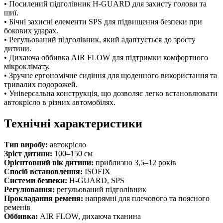
• Посилений підголівник H-GUARD для захисту голови та
шиї.
• Бічні захисні елементи SPS для підвищення безпеки при
бокових ударах.
• Регульований підголівник, який адаптується до зросту
дитини.
• Дихаюча оббивка AIR FLOW для підтримки комфортного
мікроклімату.
• Зручне ергономічне сидіння для щоденного використання та
тривалих подорожей.
• Універсальна конструкція, що дозволяє легко встановлювати
автокрісло в різних автомобілях.
Технічні характеристики
Тип виробу:
автокрісло
Зріст дитини:
100–150 см
Орієнтовний вік дитини:
приблизно 3,5–12 років
Спосіб встановлення:
ISOFIX
Системи безпеки:
H-GUARD, SPS
Регулювання:
регульований підголівник
Прокладання ременя:
напрямні для плечового та поясного
ременів
Оббивка:
AIR FLOW, дихаюча тканина