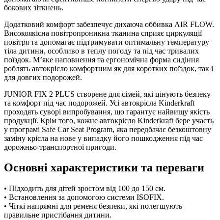
бокових зіткнень.
Додатковий комфорт забезпечує дихаюча оббивка AIR FLOW.
Високоякісна повітропроникна тканина сприяє циркуляції
повітря та допомагає підтримувати оптимальну температуру
тіла дитини, особливо в теплу погоду та під час тривалих
поїздок. М’яке наповнення та ергономічна форма сидіння
роблять автокрісло комфортним як для коротких поїздок, так і
для довгих подорожей.
JUNIOR FIX 2 PLUS створене для сімей, які цінують безпеку
та комфорт під час подорожей. Усі автокрісла Kinderkraft
проходять суворі випробування, що гарантує найвищу якість
продукції. Крім того, кожне автокрісло Kinderkraft бере участь
у програмі Safe Car Seat Program, яка передбачає безкоштовну
заміну крісла на нове у випадку його пошкодження під час
дорожньо-транспортної пригоди.
Основні характеристики та переваги
• Підходить для дітей зростом від 100 до 150 см.
• Встановлення за допомогою системи ISOFIX.
• Чіткі напрямні для ременя безпеки, які полегшують
правильне пристібання дитини.