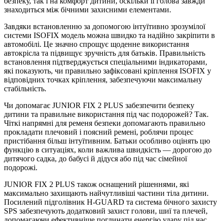
безпеку, так і на комфорт дитини, оскільки її голова завжди
знаходиться між бічними захисними елементами.
Завдяки встановленню за допомогою інтуїтивно зрозумілої
системи ISOFIX модель можна швидко та надійно закріпити в
автомобілі. Це значно спрощує щоденне використання
автокрісла та підвищує зручність для батьків. Правильність
встановлення підтверджується спеціальними індикаторами,
які показують, чи правильно зафіксовані кріплення ISOFIX у
відповідних точках кріплення, забезпечуючи максимальну
стабільність.
Чи допомагає JUNIOR FIX 2 PLUS забезпечити безпеку
дитини та правильне використання під час подорожей? Так.
Чіткі напрямні для ременя безпеки допомагають правильно
прокладати плечовий і поясний ремені, роблячи процес
пристібання більш інтуїтивним. Батьки особливо оцінять цю
функцію в ситуаціях, коли важлива швидкість — дорогою до
дитячого садка, до бабусі й дідуся або під час сімейної
подорожі.
JUNIOR FIX 2 PLUS також оснащений рішеннями, які
максимально захищають найчутливіші частини тіла дитини.
Посилений підголівник H-GUARD та система бічного захисту
SPS забезпечують додатковий захист голови, шиї та плечей,
допомагаючи ефективніше поглинати енергію удару під час