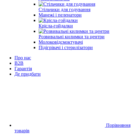
Стільчики для годування
Манежі і пеленатори
Крісла-гойдалки
Розвивальні килимки та центри
Молоковідсмоктувачі
Підігрівачі і стерилізатори
Про нас
B2B
Гарантія
Де придбати
Порівняння
товарів