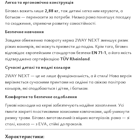
Легка та ергономічна конструкція
Біговел важить лише
2,88 кг
, тож дитині легко ним керувати, а
батькам — переносити за потреби. Низька рама полегшує посадку
та сходження, сприяючи розвитку самостійності.
Безпечне навчання
Завдяки обмеженню повороту керма 2WAY NEXT зменшує ризик
різких маневрів, які можуть призвести до падінь. Крім того, біговел
відповідає європейським стандартам безпеки
EN 71-1
, а його якість
підтверджена сертифікацією
TÜV Rheinland
.
Сучасні деталі та модні кольори
2WAY NEXT — це не лише функціональність, а й стиль! Нова версія
вирізняється сучасними принтами на сидінні та свіжою палітрою
кольорів, які сподобаються і дітям, і батькам.
Комфортне та безпечне оздоблення
Гумові накладки на кермі забезпечують надійне захоплення. Усі
гвинти закриті пластиковими захисними ковпачками, щоб уникнути
ризику травм. Біговел виготовлений із міцних матеріалів: рама — зі
сталі, колеса — з EVA, стійкі до проколів.
Характеристики: