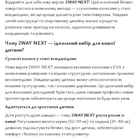
Відкрийте для себе нову версію
2WAY NEXT
! Цей класичний біговел
повертається в оновленому вигляді — з сучасними колесами у стилі
всюдихідних, які ще краще долають різні типи поверхонь. Завдяки
легкій конструкції та спортивному дизайну малюк із радістю
розпочне свою пригоду на колесах, одночасно розвиваючи
координацію та рівновагу.
Чому 2WAY NEXT — ідеальний вибір для вашої
дитини?
Сучасні колеса у стилі всюдихідних
Нова версія 2WAY NEXT оснащена великими колесами з EVA з
оновленими розмірами та міцною структурою, натхненною гірськими
велосипедами. Завдяки цьому дитина зможе легко кататися як
міськими тротуарами, так і сільськими доріжками. Це ідеальний вибір
для маленьких дослідників! Крім того, шини з вищим профілем і новим
протектором забезпечують ще краще зчеплення за будь-яких умов.
Адаптується до зростання дитини
Діти ростуть дуже швидко — тому
2WAY NEXT росте разом із
ними
! Регульована висота керма (52–59 см) та сидіння (31–40 см)
дозволяє підлаштувати біговел під зріст дитини, забезпечуючи
комфорт і безпеку на кожному етапі розвитку.