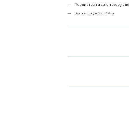
Параметри та вага товару з па
Вага в пакуванні: 7,4 кг.