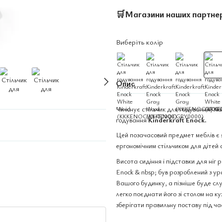
🛒
Магазини наших партне
Виберіть колір
Опис
Чи існує стільчик для годування, як
годування
Kinderkraft Enock.
Цей позачасовий предмет меблів є я
ергономічним стільчиком для дітей 
Висота сидіння і підставки для ніг
Enock & nbsp; був розроблений з ура
Вашого будинку, а пізніше буде слу
легко поєднати його зі столом на ку
зберігати правильну поставу під ча