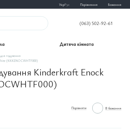
Порівняння
Укр
Рус
Бажання
(063) 502-92-61
ла
Дитяча кімната
 для годування
k White (KKKENOCWHTF000)
одування Kinderkraft Enock
NOCWHTF000)
Порівняти
В бажання