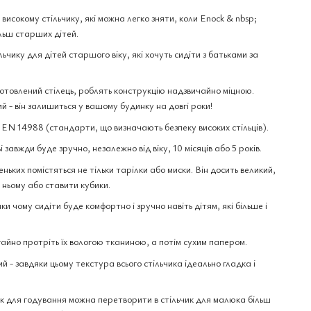
 високому стільчику, які можна легко зняти, коли Enock & nbsp;
льш старших дітей.
ьчику для дітей старшого віку, які хочуть сидіти з батьками за
готовлений стілець, роблять конструкцію надзвичайно міцною.
ний - він залишиться у вашому будинку на довгі роки!
 EN 14988 (стандарти, що визначають безпеку високих стільців).
завжди буде зручно, незалежно від віку, 10 місяців або 5 років.
ьких помістяться не тільки тарілки або миски. Він досить великий,
ньому або ставити кубики.
ки чому сидіти буде комфортно і зручно навіть дітям, які більше і
гайно протріть їх вологою тканиною, а потім сухим папером.
 - завдяки цьому текстура всього стільчика ідеально гладка і
ик для годування можна перетворити в стільчик для малюка більш