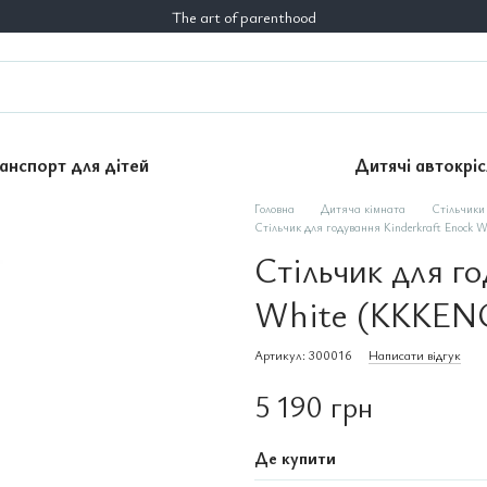
The art of parenthood
анспорт для дітей
Дитячі автокріс
Головна
Дитяча кімната
Стільчики
Стільчик для годування Kinderkraft Enoc
Стільчик для г
White (KKKE
Артикул: 300016
Написати відгук
5 190 грн
Де купити