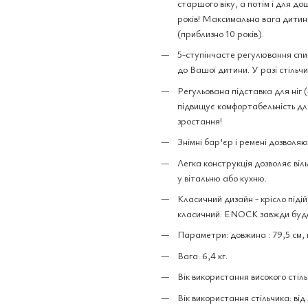
старшого віку, а потім і для до
років! Максимальна вага дитини 
(приблизно 10 років).
5-ступінчасте регулювання спи
до Вашої дитини. У разі стільч
Регульована підставка для ніг (4
підвищує комфортабельність для 
зростання!
Знімні бар'єр і ремені дозволяю
Легка конструкція дозволяє віл
у вітальню або кухню.
Класичний дизайн - крісло підій
класичний: ENOCK завжди буде
Параметри: довжина : 79,5 см, 
Вага: 6,4 кг.
Вік використання високого стільчи
Вік використання стільчика: від 3