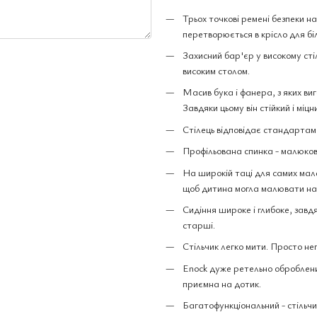
Трьох точкові ремені безпеки на
перетворюється в крісло для бі
Захисний бар'єр у високому стіл
високим столом.
Масив бука і фанера, з яких ви
Завдяки цьому він стійкий і міц
Стілець відповідає стандартам
Профільована спинка - малюкові 
На широкій таці для самих мален
щоб дитина могла малювати на 
Сидіння широке і глибоке, завдя
старші.
Стільчик легко мити. Просто не
Enock дуже ретельно оброблений
приємна на дотик.
Багатофункціональний - стільч