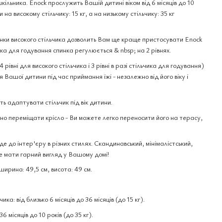
шкільника. Enock прослужить Вашій дитині віком від 6 місяців до 10
на високому стільчику: 15 кг, а на низькому стільчику: 35 кг
нки високого стільчика дозволить Вам ще краще пристосувати Enock
ика для годування спинка регулюється & nbsp; на 2 рівнях.
 рівні для високого стільчика і 3 рівні в разі стільчика для годування)
Вашої дитини під час приймання їжі - незалежно від його віку і
ть адаптувати стільчик під вік дитини.
ьно переміщати крісло - Ви можете легко переносити його на терасу,
де до інтер'єру в різних стилях. Скандинавський, мінімалістський,
 мати гарний вигляд у Вашому домі!
ширина: 49,5 см, висота: 49 см.
ка: від близько 6 місяців до 36 місяців (до 15 кг).
6 місяців до 10 років (до 35 кг).