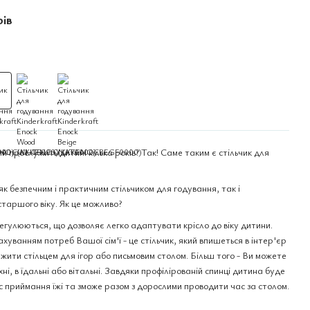
рів
ий прослужить дитині кілька років? Так! Саме таким є стільчик для
к безпечним і практичним стільчиком для годування, так і
старшого віку. Як це можливо?
 регулюються, що дозволяє легко адаптувати крісло до віку дитини.
хуванням потреб Вашої сім'ї - це стільчик, який впишеться в інтер'єр
жити стільцем для ігор або письмовим столом. Більш того - Ви можете
хні, в їдальні або вітальні. Завдяки профілірованій спинці дитина буде
с приймання їжі та зможе разом з дорослими проводити час за столом.