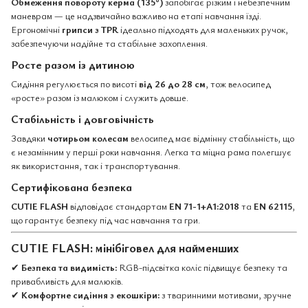
Обмеження повороту керма (135°)
запобігає різким і небезпечним
маневрам — це надзвичайно важливо на етапі навчання їзді.
Ергономічні
грипси з TPR
ідеально підходять для маленьких ручок,
забезпечуючи надійне та стабільне захоплення.
Росте разом із дитиною
Сидіння регулюється по висоті
від 26 до 28 см
, тож велосипед
«росте» разом із малюком і служить довше.
Стабільність і довговічність
Завдяки
чотирьом колесам
велосипед має відмінну стабільність, що
є незамінним у перші роки навчання. Легка та міцна рама полегшує
як використання, так і транспортування.
Сертифікована безпека
CUTIE FLASH
відповідає стандартам
EN 71-1+A1:2018
та
EN 62115
,
що гарантує безпеку під час навчання та гри.
CUTIE FLASH: мінібіговел для найменших
✔
Безпека та видимість:
RGB-підсвітка коліс підвищує безпеку та
привабливість для малюків.
✔
Комфортне сидіння з екошкіри:
з тваринними мотивами, зручне