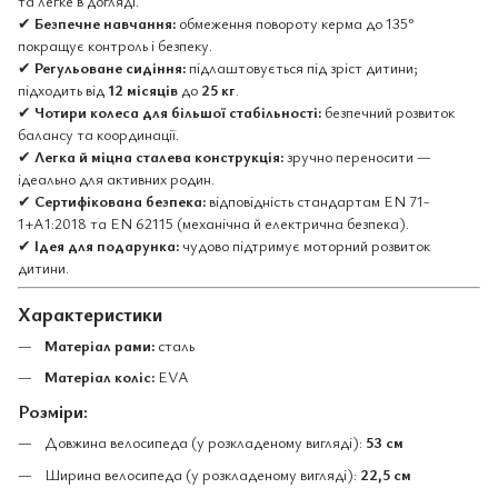
та легке в догляді.
✔
Безпечне навчання:
обмеження повороту керма до 135°
покращує контроль і безпеку.
✔
Регульоване сидіння:
підлаштовується під зріст дитини;
підходить від
12 місяців
до
25 кг
.
✔
Чотири колеса для більшої стабільності:
безпечний розвиток
балансу та координації.
✔
Легка й міцна сталева конструкція:
зручно переносити —
ідеально для активних родин.
✔
Сертифікована безпека:
відповідність стандартам EN 71-
1+A1:2018 та EN 62115 (механічна й електрична безпека).
✔
Ідея для подарунка:
чудово підтримує моторний розвиток
дитини.
Характеристики
Матеріал рами:
сталь
Матеріал коліс:
EVA
Розміри:
Довжина велосипеда (у розкладеному вигляді):
53 см
Ширина велосипеда (у розкладеному вигляді):
22,5 см