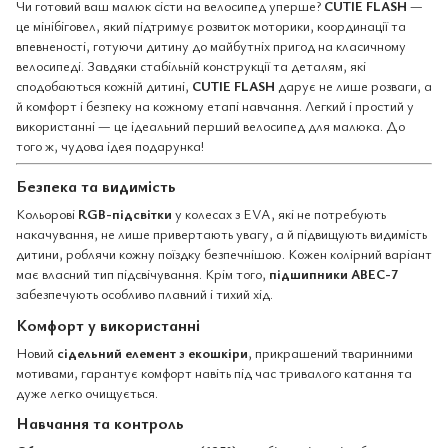
Чи готовий ваш малюк сісти на велосипед уперше?
CUTIE FLASH
—
це мінібіговел, який підтримує розвиток моторики, координації та
впевненості, готуючи дитину до майбутніх пригод на класичному
велосипеді. Завдяки стабільній конструкції та деталям, які
сподобаються кожній дитині,
CUTIE FLASH
дарує не лише розваги, а
й комфорт і безпеку на кожному етапі навчання. Легкий і простий у
використанні — це ідеальний перший велосипед для малюка. До
того ж, чудова ідея подарунка!
Безпека та видимість
Кольорові
RGB-підсвітки
у колесах з EVA, які не потребують
накачування, не лише привертають увагу, а й підвищують видимість
дитини, роблячи кожну поїздку безпечнішою. Кожен колірний варіант
має власний тип підсвічування. Крім того,
підшипники ABEC-7
забезпечують особливо плавний і тихий хід.
Комфорт у використанні
Новий
сідельний елемент з екошкіри
, прикрашений тваринними
мотивами, гарантує комфорт навіть під час тривалого катання та
дуже легко очищується.
Навчання та контроль