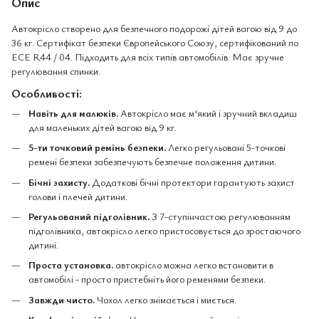
Опис
Автокрісло створено для безпечного подорожі дітей вагою від 9 до
36 кг. Сертифікат безпеки Європейського Союзу, сертифікований по
ECE R44 / 04. Підходить для всіх типів автомобілів. Має зручне
регулювання спинки.
Особливості:
Навіть для малюків.
Автокрісло має м'який і зручний вкладиш
для маленьких дітей вагою від 9 кг.
5-ти точковий ремінь безпеки.
Легко регульовані 5-точкові
ремені безпеки забезпечують безпечне положення дитини.
Бічні захисту.
Додаткові бічні протектори гарантують захист
голови і плечей дитини.
Регульований підголівник.
З 7-ступінчастою регулюванням
підголівника, автокрісло легко пристосовується до зростаючого
дитині.
Проста установка.
автокрісло можна легко встановити в
автомобілі - просто пристебніть його ременями безпеки.
Завжди чисто.
Чохол легко знімається і миється.