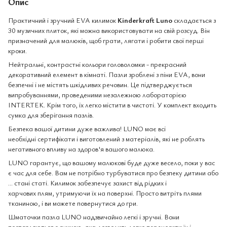
Опис
Практичний і зручний EVA килимок
Kinderkraft Luno
складається з
30 музичних плиток, які можна використовувати на свій розсуд. Він
призначений для малюків, щоб грати, лягати і робити свої перші
кроки.
Нейтральні, контрастні кольори головоломки - прекрасний
декоративний елемент в кімнаті. Пазли зроблені з піни EVA, вони
безпечні і не містять шкідливих речовин. Це підтверджується
випробуваннями, проведеними незалежною лабораторією
INTERTEK. Крім того, їх легко містити в чистоті. У комплект входить
сумка для зберігання пазлів.
Безпека вашої дитини дуже важлива! LUNO має всі
необхідні сертифікати і виготовлений з матеріалів, які не роблять
негативного впливу на здоров'я вашого малюка.
LUNO гарантує, що вашому малюкові буде дуже весело, поки у вас
є час для себе. Вам не потрібно турбуватися про безпеку дитини або
... стані статі. Килимок забезпечує захист від рідких і
харчових плям, утримуючи їх на поверхні. Просто витріть плями
тканиною, і ви можете повернутися до гри.
Шматочки пазла LUNO надзвичайно легкі і зручні. Вони
поставляються з сумкою, яка дозволить легко переносити їх і