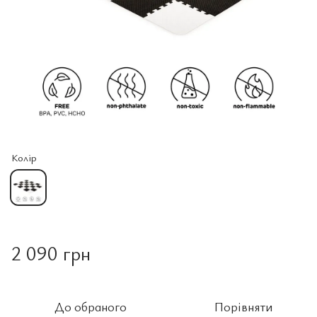
Колір
2 090 грн
До обраного
Порівняти