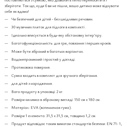
зберігати. Так що, куди б ви не пішли, ваша дитина може відчувати
себе як вдома!
Чи безпечний для дітей - без шкідливих речовин.
30 музичних плиток для підлоги в комплекті .
Ідеально вписується в будь-яку обстановку інтер'єру.
Багатофункціональність: для гри, повзання і перших кроків.
Може бути зібраний в багатьох варіантах.
Водонепроникний і простий у догляді.
Протиковзка поверхня.
Сумка входить в комплект для зручного зберігання.
для дітей з народження.
Вага продукту в упаковці: 2 кг.
Розміри килимка в зібраному вигляді: 150 см х 180 см.
Матеріал: EVA (вспенненая гума).
Розміри 1 елемента: 31,5 х 31,5 см, товщина 1,2 см.
Продукт відповідає таким вимогам стандартів безпеки: EN 71- 1,