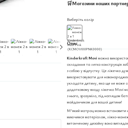
🛒
Магазини наших партне
Виберіть колір
Опис
Kinderkraft Movi
можна використов
складання та легка конструкція заб
з собою у відпустку. Це ліжечко ду
використовувати для новонароджени
укладати дитину, яка ще не може с
додатковому входу ліжечко Movi м
з нього, зрозуміло, під наглядом б
майданчиком для вашої дитини!
М'який матрац можна встановити на
миючимся матеріалом, ліжко-манеж 
витонченому дизайну вона виглядає