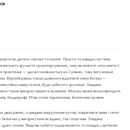
рів
увати як дитяче ліжечко та манеж. Проста та швидка система
езпечують зручність транспортування, тому ви можете легко взяти її
же практичне — дно встановлюється на 2 рівнях, тому його можна
х. Верхній рівень також дозволить відпочити спині батька —
амостійно повертатися, буде набагато зручніше. Завдяки
ожна також використовувати як манеж. Малюк зможе вільно виходити
атьків, Кіндекрафт Мові стане переносним, безпечним ігровим
 двох рівнях, а завдяки закругленим кутам, покритим м'яким і легко
безпечне у використанні як вдома, так і поза ним. Завдяки
 дуже легкою. Якщо ви любите подорожувати, то поїздки з дитиною