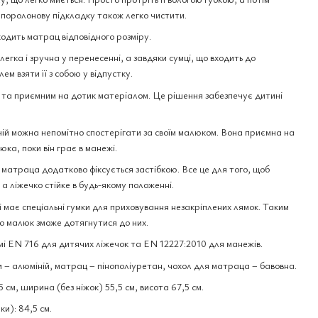
поролонову підкладку також легко чистити.
одить матрац відповідного розміру.
егка і зручна у перенесенні, а завдяки сумці, що входить до
ем взяти її з собою у відпустку.
м та приємним на дотик матеріалом. Це рішення забезпечує дитині
 ній можна непомітно спостерігати за своїм малюком. Вона приємна на
ка, поки він грає в манежі.
ь матраца додатково фіксується застібкою. Все це для того, щоб
, а ліжечко стійке в будь-якому положенні.
 має спеціальні гумки для приховування незакріплених лямок. Таким
о малюк зможе дотягнутися до них.
мі EN 716 для дитячих ліжечок та EN 12227:2010 для манежів.
 – алюміній, матрац – пінополіуретан, чохол для матраца – бавовна.
5 см, ширина (без ніжок) 55,5 см, висота 67,5 см.
и): 84,5 см.