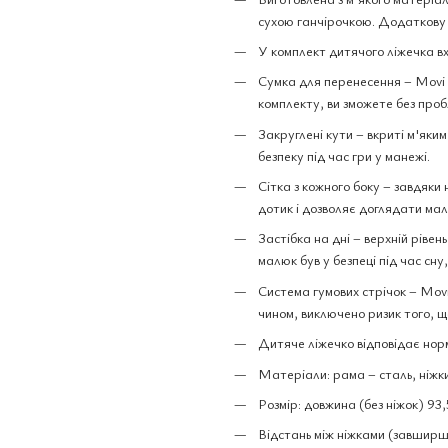
сухою ганчірочкою. Додаткову 
У комплект дитячого ліжечка вх
Сумка для перенесення – Movi л
комплекту, ви зможете без пробл
Закруглені кути – вкриті м'яки
безпеку під час гри у манежі.
Сітка з кожного боку – завдяки
дотик і дозволяє доглядати малю
Застібка на дні – верхній рівен
малюк був у безпеці під час сну
Система гумових стрічок – Movi
чином, виключено ризик того, щ
Дитяче ліжечко відповідає нор
Матеріали: рама – сталь, ніжки
Розмір: довжина (без ніжок) 93,
Відстань між ніжками (завширшк