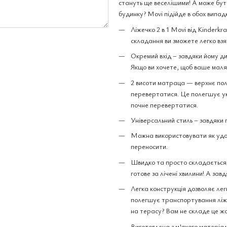
стануть ще веселішими! А може бут
будинку? Movi підійде в обох випад
Ліжечко 2 в 1 Movi від Kinderkr
складання ви зможете легко взят
Окремий вхід – завдяки йому ди
Якщо ви хочете, щоб ваше маля
2 висоти матраца — верхнє пол
перевертатися. Це полегшує у
почне перевертатися.
Універсальний стиль – завдяки 
Можна використовувати як удома,
переносити.
Швидко та просто складається. 
готове за лічені хвилини! А завд
Легка конструкція дозволяє лег
полегшує транспортування ліжеч
на терасу? Вам не складе це жо
Виготовлена ​​з м'якого матеріа