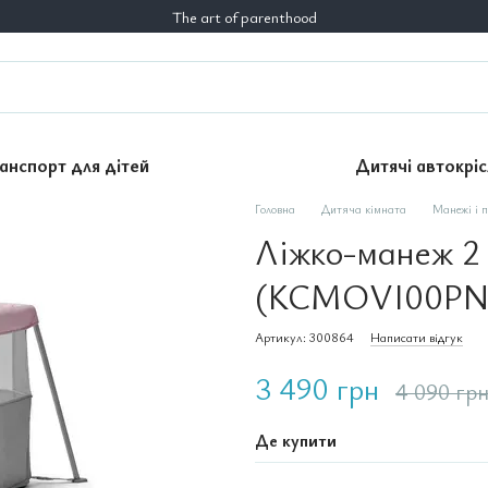
The art of parenthood
анспорт для дітей
Дитячі автокріс
Головна
Дитяча кімната
Манежі і 
Ліжко-манеж 2 в
(KCMOVI00PN
Артикул: 300864
Написати відгук
3 490 грн
4 090 гр
Де купити