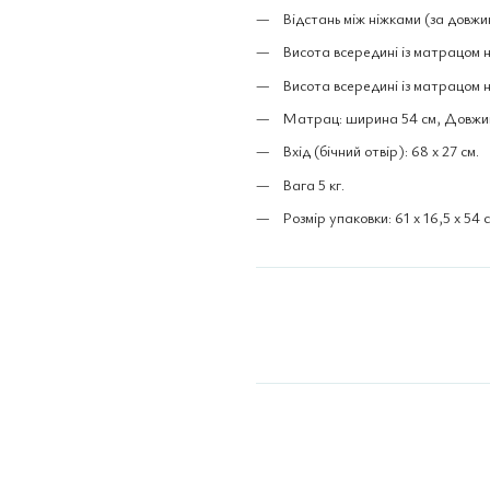
Відстань між ніжками (за довжин
Висота всередині із матрацом на
Висота всередині із матрацом на
Матрац: ширина 54 см, Довжина
Вхід (бічний отвір): 68 x 27 см.
Вага 5 кг.
Розмір упаковки: 61 x 16,5 x 54 с