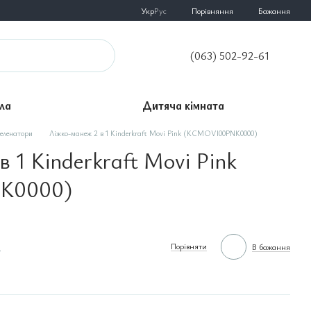
Порівняння
Укр
Рус
Бажання
(063) 502-92-61
ла
Дитяча кімната
пеленатори
Ліжко-манеж 2 в 1 Kinderkraft Movi Pink (KCMOVI00PNK0000)
 1 Kinderkraft Movi Pink
K0000)
н
Порівняти
В бажання