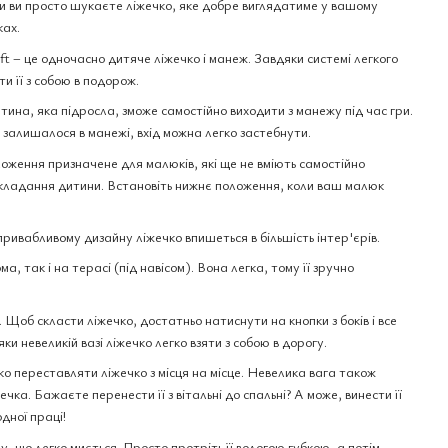
и ви просто шукаєте ліжечко, яке добре виглядатиме у вашому
ках.
aft – це одночасно дитяче ліжечко і манеж. Завдяки системі легкого
и її з собою в подорож.
тина, яка підросла, зможе самостійно виходити з манежу під час гри.
 залишалося в манежі, вхід можна легко застебнути.
оження призначене для малюків, які ще не вміють самостійно
кладання дитини. Встановіть нижнє положення, коли ваш малюк
привабливому дизайну ліжечко впишеться в більшість інтер'єрів.
 так і на терасі (під навісом). Вона легка, тому її зручно
Щоб скласти ліжечко, достатньо натиснути на кнопки з боків і все
яки невеликій вазі ліжечко легко взяти з собою в дорогу.
ко переставляти ліжечко з місця на місце. Невелика вага також
ка. Бажаєте перенести її з вітальні до спальні? А може, винести її
дної праці!
лу, що легко миється. Просто протріть її вологою губкою, а потім