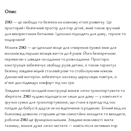
Опис
ZIKI
— це свобода та безпека на кожному етапі розвитку. Це
просторий і безпечний простір для ігор дітей, який також зручний
для використання батьками. Ідеально підходить для дому, тераси та
подорожей!
Манеж
ZIKI
— це ідеальне місце для створення ігрової зони для
малюків від перших місяців життя до 4 років. Його безперечною
перевагою є швидке складання та розкладання. Простора
конструкція забезпечує свободу рухів дитині, а також гарантує
безпеку завдяки міцній сталевій рамі та стабілізуючим ніжкам.
Дихаючий матеріал забезпечує належну циркуляцію повітря, а
м’яке дно підвищує комфорт під час гри.
Завдяки легкій складній конструкції манеж легко транспортувати та
зберігати.
ZIKI
чудово підходить не лише для дому — у комплекті є
зручна сумка для транспортування, що стане в пригоді під час
поїздок до бабусі й дідуся чи на відпочинок із родиною. Бічний вхід на
блискавці дозволяє старшим дітям самостійно заходити та виходити,
роблячи
ZIKI
ще функціональнішим. Завдяки можливості зняти
тканину, манеж дуже легко чистити — навіть після активних ігор