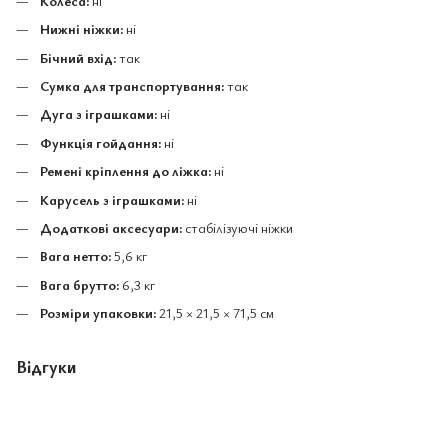
Колеса:
ні
Нижні ніжки:
ні
Бічний вхід:
так
Сумка для транспортування:
так
Дуга з іграшками:
ні
Функція гойдання:
ні
Ремені кріплення до ліжка:
ні
Карусель з іграшками:
ні
Додаткові аксесуари:
стабілізуючі ніжки
Вага нетто:
5,6 кг
Вага брутто:
6,3 кг
Розміри упаковки:
21,5 × 21,5 × 71,5 см
Відгуки