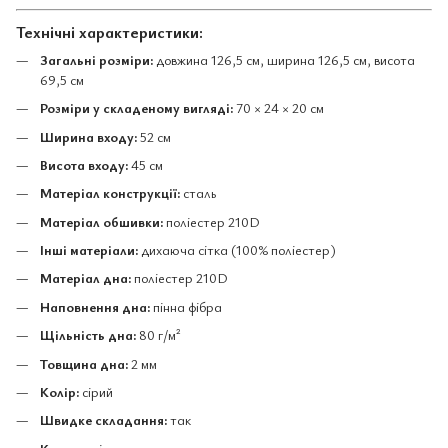
Технічні характеристики:
Загальні розміри:
довжина 126,5 см, ширина 126,5 см, висота
69,5 см
Розміри у складеному вигляді:
70 × 24 × 20 см
Ширина входу:
52 см
Висота входу:
45 см
Матеріал конструкції:
сталь
Матеріал обшивки:
поліестер 210D
Інші матеріали:
дихаюча сітка (100% поліестер)
Матеріал дна:
поліестер 210D
Наповнення дна:
пінна фібра
Щільність дна:
80 г/м²
Товщина дна:
2 мм
Колір:
сірий
Швидке складання:
так