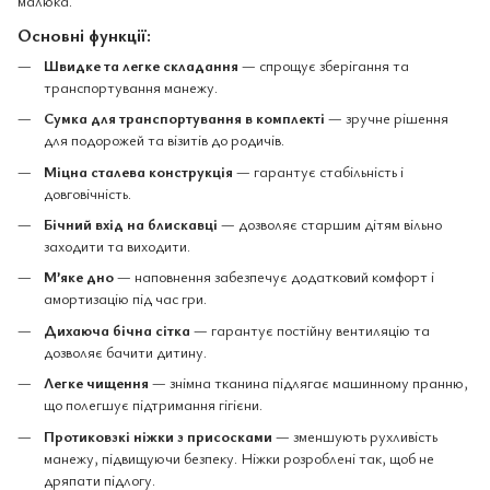
малюка.
Основні функції:
Швидке та легке складання
— спрощує зберігання та
транспортування манежу.
Сумка для транспортування в комплекті
— зручне рішення
для подорожей та візитів до родичів.
Міцна сталева конструкція
— гарантує стабільність і
довговічність.
Бічний вхід на блискавці
— дозволяє старшим дітям вільно
заходити та виходити.
М’яке дно
— наповнення забезпечує додатковий комфорт і
амортизацію під час гри.
Дихаюча бічна сітка
— гарантує постійну вентиляцію та
дозволяє бачити дитину.
Легке чищення
— знімна тканина підлягає машинному пранню,
що полегшує підтримання гігієни.
Протиковзкі ніжки з присосками
— зменшують рухливість
манежу, підвищуючи безпеку. Ніжки розроблені так, щоб не
дряпати підлогу.