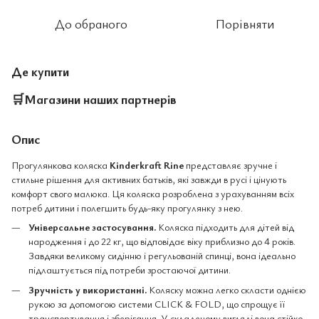
До обраного
Порівняти
Де купити
🛒
Магазини наших партнерів
Опис
Прогулянкова коляска
Kinderkraft Rine
представляє зручне і
стильне рішення для активних батьків, які завжди в русі і цінують
комфорт свого малюка. Ця коляска розроблена з урахуванням всіх
потреб дитини і полегшить будь-яку прогулянку з нею.
Універсальне застосування.
Коляска підходить для дітей від
народження і до 22 кг, що відповідає віку приблизно до 4 років.
Завдяки великому сидінню і регульованій спинці, вона ідеально
підлаштується під потреби зростаючої дитини.
Зручність у використанні.
Коляску можна легко скласти однією
рукою за допомогою системи CLICK & FOLD, що спрощує її
транспортування і зберігання. У складеному вигляді вона стійко