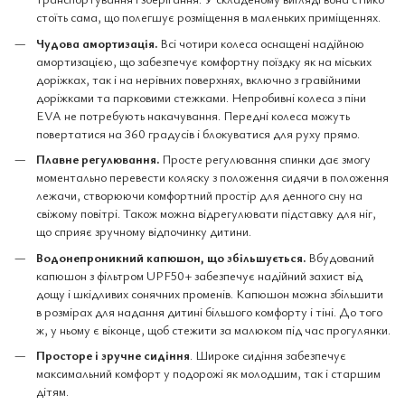
стоїть сама, що полегшує розміщення в маленьких приміщеннях.
Чудова амортизація.
Всі чотири колеса оснащені надійною
амортизацією, що забезпечує комфортну поїздку як на міських
доріжках, так і на нерівних поверхнях, включно з гравійними
доріжками та парковими стежками. Непробивні колеса з піни
EVA не потребують накачування. Передні колеса можуть
повертатися на 360 градусів і блокуватися для руху прямо.
Плавне регулювання.
Просте регулювання спинки дає змогу
моментально перевести коляску з положення сидячи в положення
лежачи, створюючи комфортний простір для денного сну на
свіжому повітрі. Також можна відрегулювати підставку для ніг,
що сприяє зручному відпочинку дитини.
Водонепроникний капюшон, що збільшується.
Вбудований
капюшон з фільтром UPF50+ забезпечує надійний захист від
дощу і шкідливих сонячних променів. Капюшон можна збільшити
в розмірах для надання дитині більшого комфорту і тіні. До того
ж, у ньому є віконце, щоб стежити за малюком під час прогулянки.
Просторе і зручне сидіння
. Широке сидіння забезпечує
максимальний комфорт у подорожі як молодшим, так і старшим
дітям.