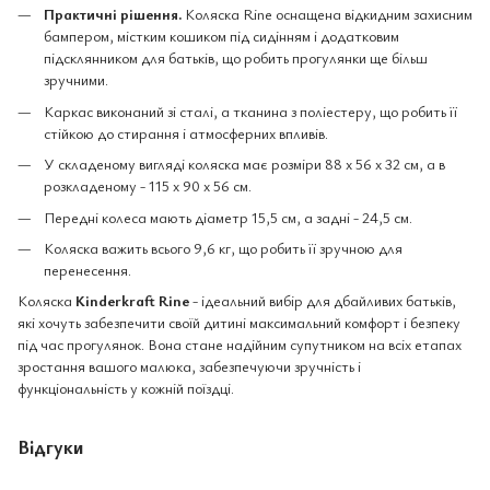
Практичні рішення.
Коляска Rine оснащена відкидним захисним
бампером, містким кошиком під сидінням і додатковим
підсклянником для батьків, що робить прогулянки ще більш
зручними.
Каркас виконаний зі сталі, а тканина з поліестеру, що робить її
стійкою до стирання і атмосферних впливів.
У складеному вигляді коляска має розміри 88 x 56 x 32 см, а в
розкладеному - 115 x 90 x 56 см.
Передні колеса мають діаметр 15,5 см, а задні - 24,5 см.
Коляска важить всього 9,6 кг, що робить її зручною для
перенесення.
Коляска
Kinderkraft Rine
- ідеальний вибір для дбайливих батьків,
які хочуть забезпечити своїй дитині максимальний комфорт і безпеку
під час прогулянок. Вона стане надійним супутником на всіх етапах
зростання вашого малюка, забезпечуючи зручність і
функціональність у кожній поїздці.
Відгуки