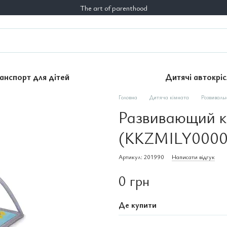
The art of parenthood
анспорт для дітей
Дитячі автокріс
Головна
Дитяча кімната
Розвиваль
Развивающий ко
(KKZMILY0000
Артикул: 201990
Написати відгук
0 грн
Де купити