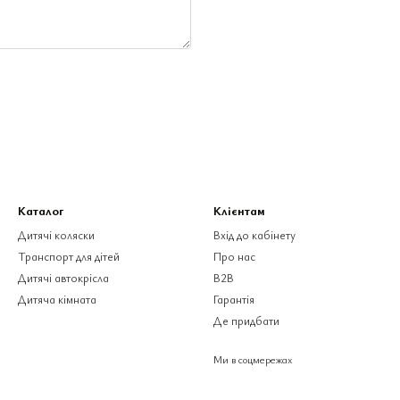
Каталог
Клієнтам
Дитячі коляски
Вхід до кабінету
Транспорт для дітей
Про нас
Дитячі автокрісла
B2B
Дитяча кімната
Гарантія
Де придбати
Ми в соцмережах