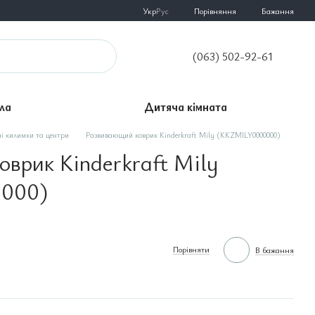
Порівняння
Укр
Рус
Бажання
(063) 502-92-61
ла
Дитяча кімната
ні килимки та центри
Развивающий коврик Kinderkraft Mily (KKZMILY0000000)
врик Kinderkraft Mily
000)
Порівняти
В бажання