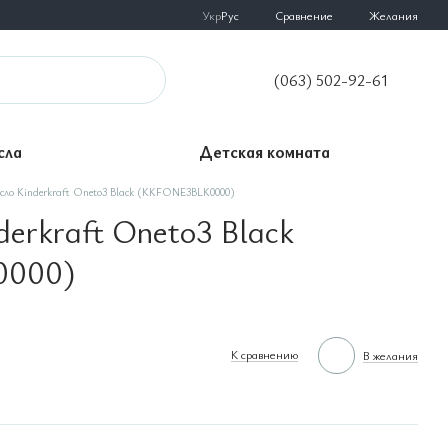
Сравнение
Укр
Рус
Желания
(063) 502-92-61
сла
Детская комната
сло Kinderkraft Oneto3 Black (KKFONE3BLK0000)
derkraft Oneto3 Black
0000)
К сравнению
В желания