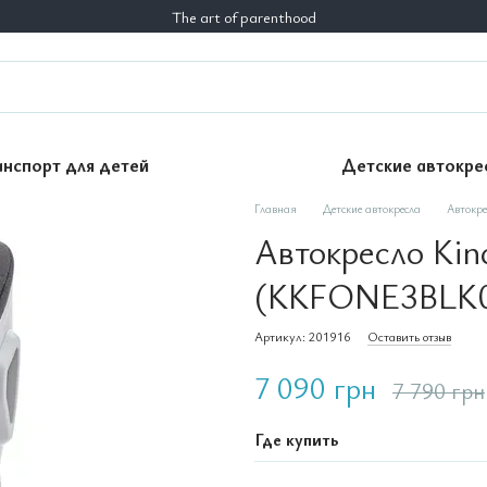
The art of parenthood
анспорт для детей
Детские автокре
Главная
Детские автокресла
Автокре
Автокресло Kin
(KKFONE3BLK
Артикул: 201916
Оставить отзыв
7 090 грн
7 790 грн
Где купить