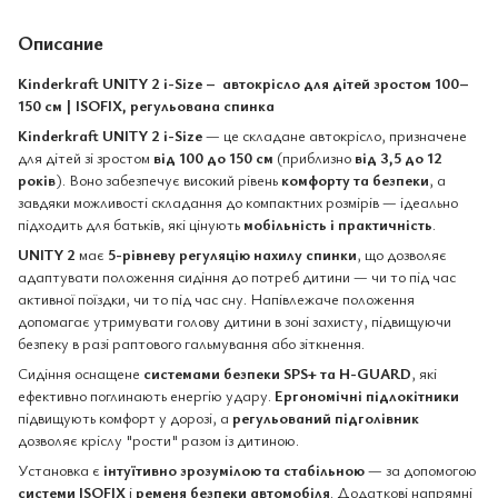
Описание
Kinderkraft UNITY 2 i-Size – автокрісло для дітей зростом 100–
150 см | ISOFIX, регульована спинка
Kinderkraft UNITY 2 i-Size
— це складане автокрісло, призначене
для дітей зі зростом
від 100 до 150 см
(приблизно
від 3,5 до 12
років
). Воно забезпечує високий рівень
комфорту та безпеки
, а
завдяки можливості складання до компактних розмірів — ідеально
підходить для батьків, які цінують
мобільність і практичність
.
UNITY 2
має
5-рівневу регуляцію нахилу спинки
, що дозволяє
адаптувати положення сидіння до потреб дитини — чи то під час
активної поїздки, чи то під час сну. Напівлежаче положення
допомагає утримувати голову дитини в зоні захисту, підвищуючи
безпеку в разі раптового гальмування або зіткнення.
Сидіння оснащене
системами безпеки SPS+ та H-GUARD
, які
ефективно поглинають енергію удару.
Ергономічні підлокітники
підвищують комфорт у дорозі, а
регульований підголівник
дозволяє кріслу "рости" разом із дитиною.
Установка є
інтуїтивно зрозумілою та стабільною
— за допомогою
системи ISOFIX
і
ременя безпеки автомобіля
. Додаткові напрямні