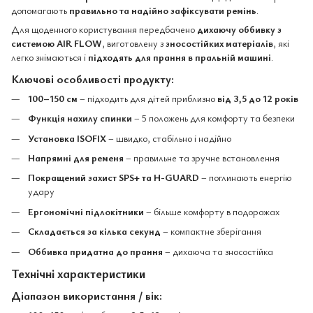
допомагають
правильно та надійно зафіксувати ремінь
.
Для щоденного користування передбачено
дихаючу оббивку з
системою AIR FLOW
, виготовлену з
зносостійких матеріалів
, які
легко знімаються і
підходять для прання в пральній машині
.
Ключові особливості продукту:
100–150 см
– підходить для дітей приблизно
від 3,5 до 12 років
Функція нахилу спинки
– 5 положень для комфорту та безпеки
Установка ISOFIX
– швидко, стабільно і надійно
Напрямні для ременя
– правильне та зручне встановлення
Покращений захист SPS+ та H-GUARD
– поглинають енергію
удару
Ергономічні підлокітники
– більше комфорту в подорожах
Складається за кілька секунд
– компактне зберігання
Оббивка придатна до прання
– дихаюча та зносостійка
Технічні характеристики
Діапазон використання / вік: