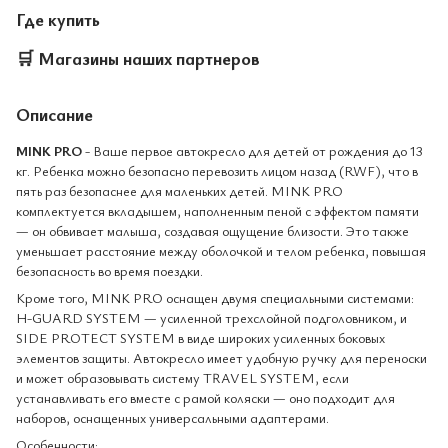
Где купить
🛒
Магазины наших партнеров
Описание
MINK PRO
- Ваше первое автокресло для детей от рождения до 13
кг. Ребенка можно безопасно перевозить лицом назад (RWF), что в
пять раз безопаснее для маленьких детей. MINK PRO
комплектуется вкладышем, наполненным пеной с эффектом памяти
— он обвивает малыша, создавая ощущение близости. Это также
уменьшает расстояние между оболочкой и телом ребенка, повышая
безопасность во время поездки.
Кроме того, MINK PRO оснащен двумя специальными системами:
H-GUARD SYSTEM — усиленной трехслойной подголовником, и
SIDE PROTECT SYSTEM в виде широких усиленных боковых
элементов защиты. Автокресло имеет удобную ручку для переноски
и может образовывать систему TRAVEL SYSTEM, если
устанавливать его вместе с рамой коляски — оно подходит для
наборов, оснащенных универсальными адаптерами.
Особенности: