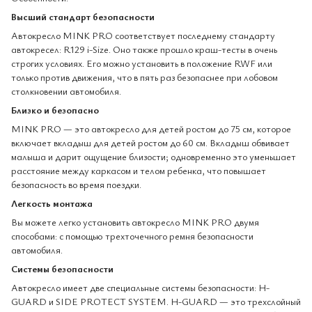
Высший стандарт безопасности
Автокресло MINK PRO соответствует последнему стандарту
автокресел: R129 i-Size. Оно также прошло краш-тесты в очень
строгих условиях. Его можно установить в положение RWF или
только против движения, что в пять раз безопаснее при лобовом
столкновении автомобиля.
Близко и безопасно
MINK PRO — это автокресло для детей ростом до 75 см, которое
включает вкладыш для детей ростом до 60 см. Вкладыш обвивает
малыша и дарит ощущение близости; одновременно это уменьшает
расстояние между каркасом и телом ребенка, что повышает
безопасность во время поездки.
Легкость монтажа
Вы можете легко установить автокресло MINK PRO двумя
способами: с помощью трехточечного ремня безопасности
автомобиля.
Системы безопасности
Автокресло имеет две специальные системы безопасности: H-
GUARD и SIDE PROTECT SYSTEM. H-GUARD — это трехслойный