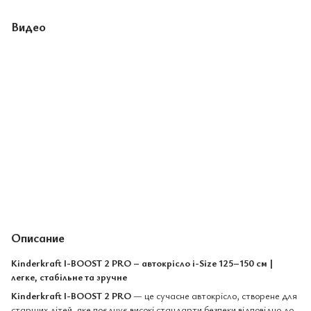
Видео
Описание
Kinderkraft I-BOOST 2 PRO – автокрісло i-Size 125–150 см |
легке, стабільне та зручне
Kinderkraft I-BOOST 2 PRO
— це сучасне автокрісло, створене для
старших дітей, яке поєднує високі стандарти безпеки відповідно до