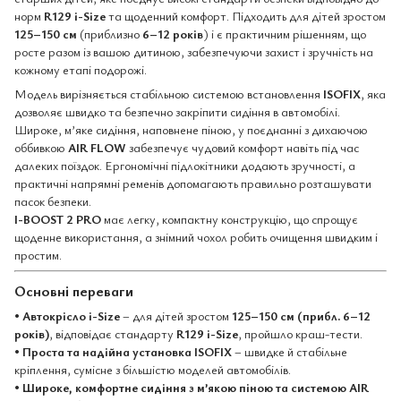
норм
R129 i-Size
та щоденний комфорт. Підходить для дітей зростом
125–150 см
(приблизно
6–12 років
) і є практичним рішенням, що
росте разом із вашою дитиною, забезпечуючи захист і зручність на
кожному етапі подорожі.
Модель вирізняється стабільною системою встановлення
ISOFIX
, яка
дозволяє швидко та безпечно закріпити сидіння в автомобілі.
Широке, м’яке сидіння, наповнене піною, у поєднанні з дихаючою
оббивкою
AIR FLOW
забезпечує чудовий комфорт навіть під час
далеких поїздок. Ергономічні підлокітники додають зручності, а
практичні напрямні ременів допомагають правильно розташувати
пасок безпеки.
I-BOOST 2 PRO
має легку, компактну конструкцію, що спрощує
щоденне використання, а знімний чохол робить очищення швидким і
простим.
Основні переваги
•
Автокрісло i-Size
– для дітей зростом
125–150 см (прибл. 6–12
років)
, відповідає стандарту
R129 i-Size
, пройшло краш-тести.
•
Проста та надійна установка ISOFIX
– швидке й стабільне
кріплення, сумісне з більшістю моделей автомобілів.
•
Широке, комфортне сидіння з м’якою піною та системою AIR