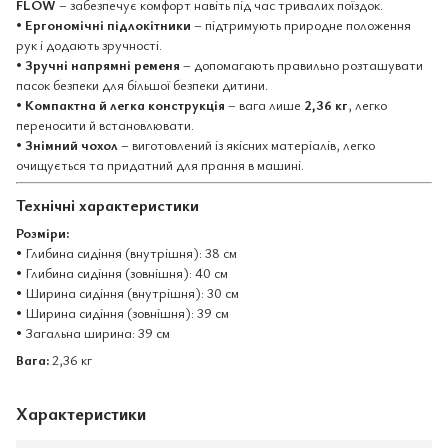
FLOW
– забезпечує комфорт навіть під час тривалих поїздок.
•
Ергономічні підлокітники
– підтримують природне положення
рук і додають зручності.
•
Зручні напрямні ременя
– допомагають правильно розташувати
пасок безпеки для більшої безпеки дитини.
•
Компактна й легка конструкція
– вага лише
2,36 кг
, легко
переносити й встановлювати.
•
Знімний чохол
– виготовлений із якісних матеріалів, легко
очищується та придатний для прання в машині.
Технічні характеристики
Розміри:
• Глибина сидіння (внутрішня): 38 см
• Глибина сидіння (зовнішня): 40 см
• Ширина сидіння (внутрішня): 30 см
• Ширина сидіння (зовнішня): 39 см
• Загальна ширина: 39 см
Вага:
2,36 кг
Характеристики