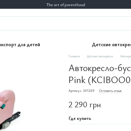
The art of parenthood
анспорт для детей
Детские автокре
Главная
Детские автокресла
Автокре
Автокресло-буст
Pink (KCIBOO
Артикул: 301269
Оставить отзыв
2 290 грн
Где купить