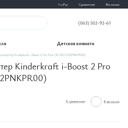
Сравнение
Укр
Рус
Желания
(063) 502-92-61
сла
Детская комната
сло-бустер Kinderkraft i-Boost 2 Pro Pink (KCIBOO02PNKPR00)
ер Kinderkraft i-Boost 2 Pro
02PNKPR00)
К сравнению
В желания