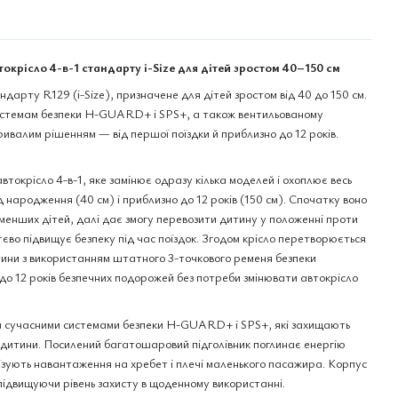
окрісло 4-в-1 стандарту i-Size для дітей зростом 40–150 см
ндарту R129 (i-Size), призначене для дітей зростом від 40 до 150 см.
 системам безпеки H-GUARD+ і SPS+, а також вентильованому
валим рішенням — від першої поїздки й приблизно до 12 років.
окрісло 4-в-1, яке замінює одразу кілька моделей і охоплює весь
д народження (40 см) і приблизно до 12 років (150 см). Спочатку воно
йменших дітей, далі дає змогу перевозити дитину у положенні проти
єво підвищує безпеку під час поїздок. Згодом крісло перетворюється
ини з використанням штатного 3-точкового ременя безпеки
 до 12 років безпечних подорожей без потреби змінювати автокрісло
сучасними системами безпеки H-GUARD+ і SPS+, які захищають
а дитини. Посилений багатошаровий підголівник поглинає енергію
імізують навантаження на хребет і плечі маленького пасажира. Корпус
, підвищуючи рівень захисту в щоденному використанні.