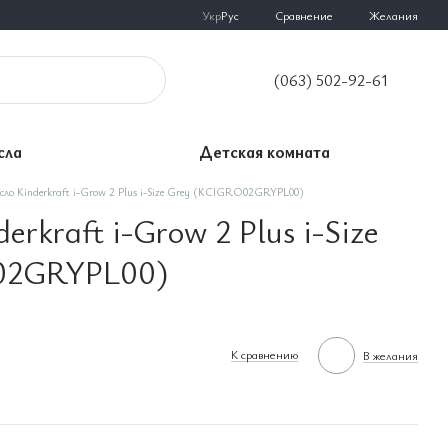
Сравнение
Укр
Рус
Желания
(063) 502-92-61
сла
Детская комната
сло Kinderkraft i-Grow 2 Plus i-Size Grey (KCIGRO02GRYPL00)
erkraft i-Grow 2 Plus i-Size
02GRYPL00)
К сравнению
В желания