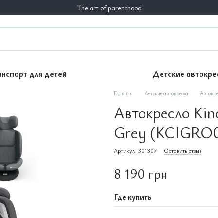
The art of parenthood
анспорт для детей
Детские автокре
Главная
Детские автокресла
Автокре
Автокресло Kind
Grey (KCIGRO
Артикул: 301307
Оставить отзыв
8 190 грн
Где купить