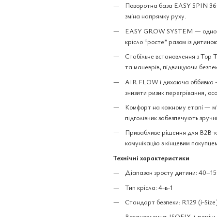
Поворотна база EASY SPIN 360°
зміна напрямку руху.
EASY GROW SYSTEM — одночасн
крісло “росте” разом із дитиною
Стабільне встановлення з Top 
та маневрів, підвищуючи безпек
AIR FLOW і дихаюча оббивка —
знизити ризик перегрівання, ос
Комфорт на кожному етапі — м’
підголівник забезпечують зручніс
Привабливе рішення для B2B-ка
комунікацію з кінцевим покупце
Технічні характеристики
Діапазон зросту дитини: 40–15
Тип крісла: 4-в-1
Стандарт безпеки: R129 (i-Size
Встановлення: ISOFIX + ремінь