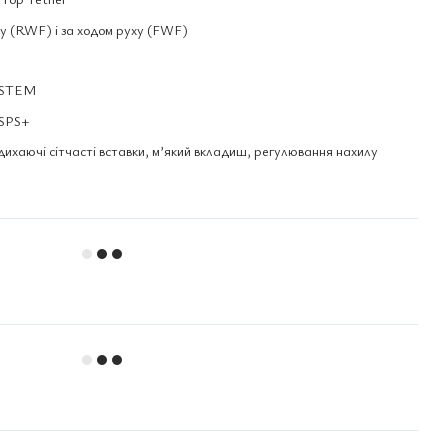
у (RWF) і за ходом руху (FWF)
YSTEM
 SPS+
хаючі сітчасті вставки, м’який вкладиш, регулювання нахилу