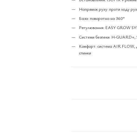
Напрямок руху: проти ходу рух
База: поворотна на 360°
Регулювання: EASY GROW S
Системи безпеки: H-GUARD+,
Комфорт: система AIR FLOW, ди
спинки