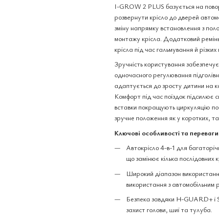
I-GROW 2 PLUS базується на повор
розвернути крісло до дверей автом
зміну напрямку встановлення з пол
монтажу крісла. Додатковий ремінь
крісла під час гальмування й різких
Зручність користування забезпе
одночасного регулювання підголівн
адаптується до зросту дитини на ко
Комфорт під час поїздок підсилює 
вставки покращують циркуляцію пов
зручне положення як у коротких, та
Ключові особливості та переваги
Автокрісло 4-в-1 для багаторіч
що замінює кілька послідовних к
Широкий діапазон використання
використання з автомобільним 
Безпека завдяки H-GUARD+ і SP
захист голови, шиї та тулуба.