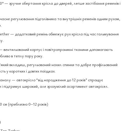
 — зручне обертання крісла до дверей, легше застібання ременів і
е регулювання підголівника та внутрішніх ременів одним рухом,
.
Tether — додатковий ремінь обмежує рух крісла під час гальмування
у.
 вентильований корпус і повітропроникні тканини допомагають
обливо в теплу пору року.
який вкладиш, регульований нахил спинки та добре профільований
ть у коротких і довгих поїздках.
налу — автокрісло “від народження до 12 років” спрощує
м і підтримує широкий, але зрозумілий асортимент автокрісел.
0 см (приблизно 0–12 років)
)
 Top Tether