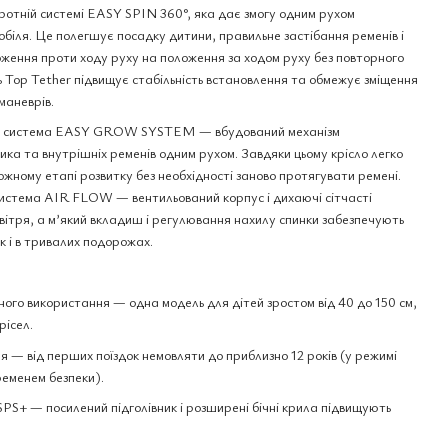
отній системі EASY SPIN 360°, яка дає змогу одним рухом
обіля. Це полегшує посадку дитини, правильне застібання ременів і
оження проти ходу руху на положення за ходом руху без повторного
 Top Tether підвищує стабільність встановлення та обмежує зміщення
 маневрів.
чує система EASY GROW SYSTEM — вбудований механізм
ика та внутрішніх ременів одним рухом. Завдяки цьому крісло легко
жному етапі розвитку без необхідності заново протягувати ремені.
система AIR FLOW — вентильований корпус і дихаючі сітчасті
ітря, а м’який вкладиш і регулювання нахилу спинки забезпечують
к і в тривалих подорожах.
ного використання — одна модель для дітей зростом від 40 до 150 см,
рісел.
 — від перших поїздок немовляти до приблизно 12 років (у режимі
ременем безпеки).
S+ — посилений підголівник і розширені бічні крила підвищують