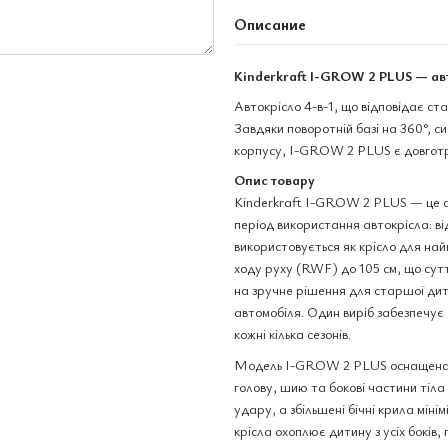
Описание
Kinderkraft I-GROW 2 PLUS — авт
Автокрісло 4-в-1, що відповідає ста
Завдяки поворотній базі на 360°,
корпусу, I-GROW 2 PLUS є довготри
Опис товару
Kinderkraft I-GROW 2 PLUS — це авт
період використання автокрісла: ві
використовується як крісло для на
ходу руху (RWF) до 105 см, що сутт
на зручне рішення для старшої дит
автомобіля. Один виріб забезпечує
кожні кілька сезонів.
Модель I-GROW 2 PLUS оснащена 
голову, шию та бокові частини тіл
удару, а збільшені бічні крила мін
крісла охоплює дитину з усіх боків