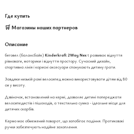
Где купить
🛒
Магазины наших партнеров
Описание
беговел (балансбайк)
Kinderkraft 2Way Nex
t розвиває відчуття
рівноваги, моторики і відчуття простору. Сучасний дизайн,
спортивна лінія і корисні аксесуари спонукають дитину грати.
Завдяки низькій рамі велосипед можна використовувати дітям від 80
см у висоту.
Дзвіночок, встановлений на кермі, дозволяє дитині попереджати
велосипедистів і пішоходів, а текстильна сумка - ідеальне місце для
дитячих скарбів.
Кермо має обмежений поворот, що запобігає падіння. Протиковзкі
ручки забезпечують надійне захоплення.