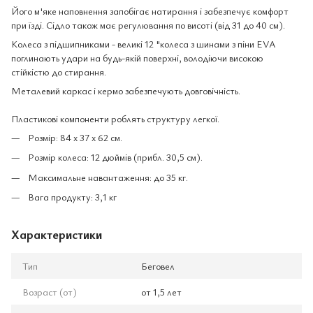
Його м'яке наповнення запобігає натирання і забезпечує комфорт
при їзді. Сідло також має регулювання по висоті (від 31 до 40 см).
Колеса з підшипниками - великі 12 "колеса з шинами з піни EVA
поглинають удари на будь-якій поверхні, володіючи високою
стійкістю до стирання.
Металевий каркас і кермо забезпечують довговічність.
Пластикові компоненти роблять структуру легкої.
Розмір: 84 х 37 х 62 см.
Розмір колеса: 12 дюймів (прибл. 30,5 см).
Максимальне навантаження: до 35 кг.
Вага продукту: 3,1 кг
Характеристики
Тип
Беговел
Возраст (от)
от 1,5 лет