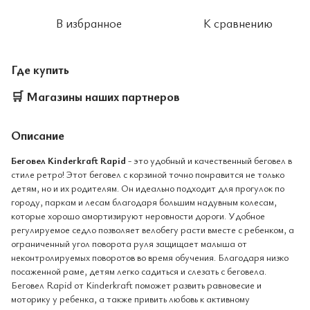
В избранное
К сравнению
Где купить
🛒
Магазины наших партнеров
Описание
Беговел Kinderkraft Rapid
- это удобный и качественный беговел в
стиле ретро! Этот беговел с корзиной точно понравится не только
детям, но и их родителям. Он идеально подходит для прогулок по
городу, паркам и лесам благодаря большим надувным колесам,
которые хорошо амортизируют неровности дороги. Удобное
регулируемое седло позволяет велобегу расти вместе с ребенком, а
ограниченный угол поворота руля защищает малыша от
неконтролируемых поворотов во время обучения. Благодаря низко
посаженной раме, детям легко садиться и слезать с беговела.
Беговел Rapid от Kinderkraft поможет развить равновесие и
моторику у ребенка, а также привить любовь к активному