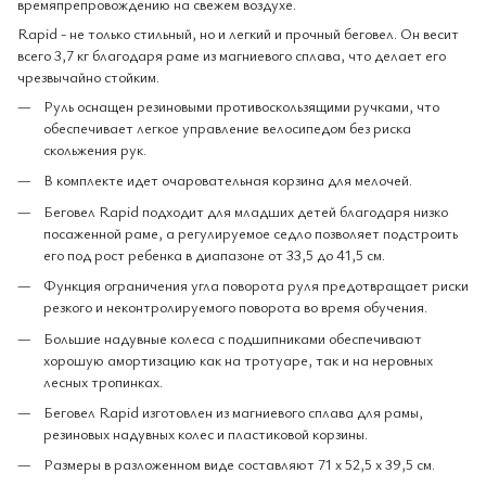
времяпрепровождению на свежем воздухе.
Rapid - не только стильный, но и легкий и прочный беговел. Он весит
всего 3,7 кг благодаря раме из магниевого сплава, что делает его
чрезвычайно стойким.
Руль оснащен резиновыми противоскользящими ручками, что
обеспечивает легкое управление велосипедом без риска
скольжения рук.
В комплекте идет очаровательная корзина для мелочей.
Беговел Rapid подходит для младших детей благодаря низко
посаженной раме, а регулируемое седло позволяет подстроить
его под рост ребенка в диапазоне от 33,5 до 41,5 см.
Функция ограничения угла поворота руля предотвращает риски
резкого и неконтролируемого поворота во время обучения.
Большие надувные колеса с подшипниками обеспечивают
хорошую амортизацию как на тротуаре, так и на неровных
лесных тропинках.
Беговел Rapid изготовлен из магниевого сплава для рамы,
резиновых надувных колес и пластиковой корзины.
Размеры в разложенном виде составляют 71 x 52,5 x 39,5 см.